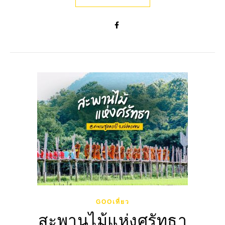
GOOเที่ยว
สะพานไม้แห่งศรัทธา