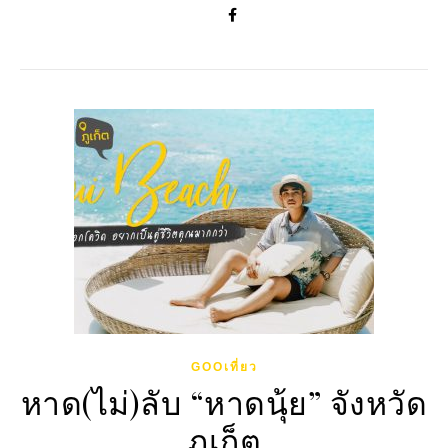
GOOเที่ยว
หาด(ไม่)ลับ “หาดนุ้ย” จังหวัด
ภูเก็ต