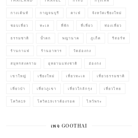
THAILAND
TRAVEL
กระบี่
กรุงเทพ
กางเต้นท์
กาญจนบุรี
คาเฟ่
จังหวัดเชียงใหม่
ชอบเที่ยว
ทะเล
ที่พัก
ที่เที่ยว
ท่องเที่ยว
ธรรมชาติ
น้ำตก
พญานาค
ภูเก็ต
รีสอร์ท
ร้านกาแฟ
ร้านอาหาร
วัดฮ่องกง
สมุทรสงคราม
อุทยานแห่งชาติ
ฮ่องกง
เขาใหญ่
เชียงใหม่
เที่ยวทะเล
เที่ยวธรรมชาติ
เที่ยวป่า
เที่ยวภูเขา
เที่ยวใกล้กรุง
เที่ยวไทย
โควิด19
โควิด19เราต้องรอด
ไหว้พระ
เพจ GOOTHAI