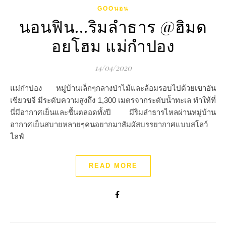
GOOนอน
นอนฟิน…ริมลำธาร @ฮิมด
อยโฮม แม่กำปอง
14/04/2020
แม่กำปอง หมู่บ้านเล็กๆกลางป่าไม้และล้อมรอบไปด้วยเขาอัน
เขียวขจี มีระดับความสูงถึง 1,300 เมตรจากระดับน้ำทะเล ทำให้ที่
นี่มีอากาศเย็นและชื้นตลอดทั้งปี มีริมลำธารไหลผ่านหมู่บ้าน
อากาศเย็นสบายหลายๆคนอยากมาสัมผัสบรรยากาศแบบสโลว์
ไลฟ์
READ MORE