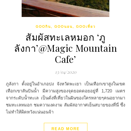
,
,
GOOกิน
GOOนอน
GOOเที่ยว
สัมผัสทะเลหมอก ‘ภู
ลังกา’@Magic Mountain
Cafe’
13/04/2020
ภูลังกา ตั้งอยู่ในอำเภอปง จังหวัดพะเยา เป็นเทือกเขาสูงในเขต
เทือกเขาสันปันน้ำ มีความสูงของจุดยอดดอยอยู่ที่ 1,720 เมตร
จากระดับน้ำทะเล เป็นดั่งที่เที่ยวในฝันของใครหลายๆคนอยากมา
ชมทะเลหมอก ชมความงดงาม สัมผัสอากาศเย็นสบายของที่นี่ ซึ่ง
ไม่ทำให้ผิดหวังแน่นอนจ้า
READ MORE