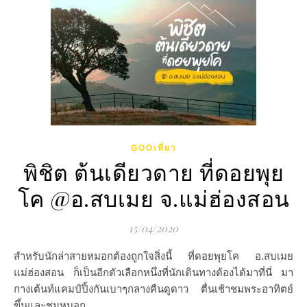
GOOเที่ยว
พิชิต ต้นเดียวดาย ที่ดอยพุย
โค @อ.สบเมย จ.แม่ฮ่องสอน
15/04/2020
สำหรับนักล่าสายหมอกต้องถูกใจสิ่งนี้ ที่ดอยพุยโค อ.สบเมย
แม่ฮ่องสอน ก็เป็นอีกตัวเลือกหนึ่งที่นักเดินทางต้องได้มาที่นี่ มา
กางเต้นท์แคมป์ปิ้งกันเบาๆกลางคืนดูดาว ตื่นเช้าชมพระอาทิตย์
ขึ้นและชมหมอก