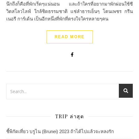
นึกถึงก็คือที่พักเริ่ดๆแน่นอน และถ้าใครที่อยากมาพักผ่อนใช้ชี
วิตสโลวไลฟ์ ใกล้ชิดธรรมชาติ แช่ลำธารเย็นๆ โตนเพชร กรีน
เนอรี การ์เด้น เป็นอีกหนึ่งที่พักที่ตรงใจใครหลายๆคน
READ MORE
TRIP ล่าสุด
ชี้พิกัดเที่ยว บรูไน (Brunei) 2023 ถ้าได้ไปแล้วจะหลงรัก