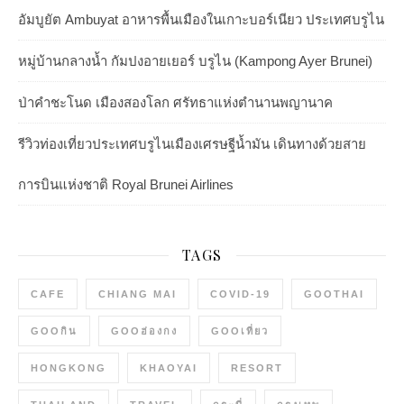
อัมบูยัต Ambuyat อาหารพื้นเมืองในเกาะบอร์เนียว ประเทศบรูไน
หมู่บ้านกลางน้ำ กัมปงอายเยอร์ บรูไน (Kampong Ayer Brunei)
ป่าคำชะโนด เมืองสองโลก ศรัทธาแห่งตำนานพญานาค
รีวิวท่องเที่ยวประเทศบรูไนเมืองเศรษฐีน้ำมัน เดินทางด้วยสาย
การบินแห่งชาติ Royal Brunei Airlines
TAGS
CAFE
CHIANG MAI
COVID-19
GOOTHAI
GOOกิน
GOOฮ่องกง
GOOเที่ยว
HONGKONG
KHAOYAI
RESORT