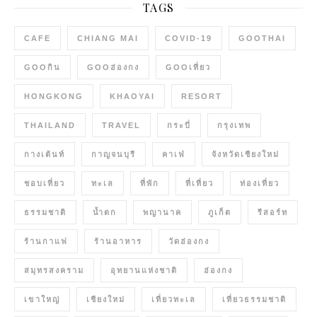
TAGS
CAFE
CHIANG MAI
COVID-19
GOOTHAI
GOOกิน
GOOฮ่องกง
GOOเที่ยว
HONGKONG
KHAOYAI
RESORT
THAILAND
TRAVEL
กระบี่
กรุงเทพ
กางเต้นท์
กาญจนบุรี
คาเฟ่
จังหวัดเชียงใหม่
ชอบเที่ยว
ทะเล
ที่พัก
ที่เที่ยว
ท่องเที่ยว
ธรรมชาติ
น้ำตก
พญานาค
ภูเก็ต
รีสอร์ท
ร้านกาแฟ
ร้านอาหาร
วัดฮ่องกง
สมุทรสงคราม
อุทยานแห่งชาติ
ฮ่องกง
เขาใหญ่
เชียงใหม่
เที่ยวทะเล
เที่ยวธรรมชาติ