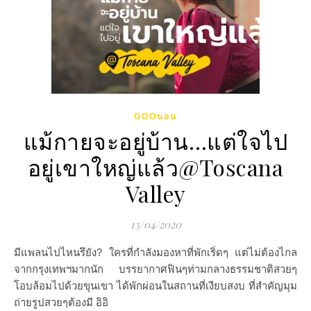
GOOนอน
แม้กายจะอยู่บ้าน…แต่ใจไป
อยู่เขาใหญ่แล้ว@Toscana
Valley
13/04/2020
มีแพลนไปไหนรึยัง? ใครที่กำลังมองหาที่พักเริ่ดๆ แต่ไม่ต้องไกล
จากกรุงเทพฯมากนัก บรรยากาศฟินๆท่ามกลางธรรมชาติสวยๆ
โอบล้อมไปด้วยขุนเขา ได้พักผ่อนในสถานที่เงียบสงบ ที่สำคัญมุม
ถ่ายรูปสวยๆต้องมี อิอิ