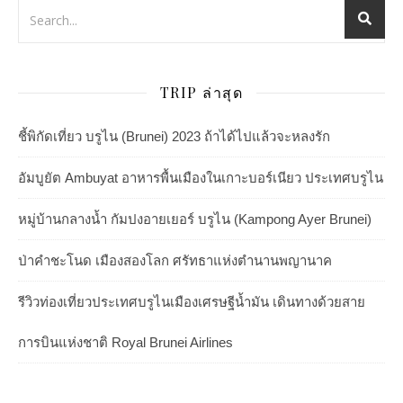
TRIP ล่าสุด
ชี้พิกัดเที่ยว บรูไน (Brunei) 2023 ถ้าได้ไปแล้วจะหลงรัก
อัมบูยัต Ambuyat อาหารพื้นเมืองในเกาะบอร์เนียว ประเทศบรูไน
หมู่บ้านกลางน้ำ กัมปงอายเยอร์ บรูไน (Kampong Ayer Brunei)
ป่าคำชะโนด เมืองสองโลก ศรัทธาแห่งตำนานพญานาค
รีวิวท่องเที่ยวประเทศบรูไนเมืองเศรษฐีน้ำมัน เดินทางด้วยสาย
การบินแห่งชาติ Royal Brunei Airlines