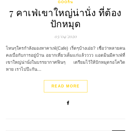
GOOกิน
7 คาเฟ่เขาใหญ่น่านั่ง ที่ต้อง
ปักหมุด
03/04/2020
ไหนๆใครกำลังมองหาคาเฟ่(Cafe) เริ่ดๆบ้างเอ่ย? เชื่อว่าหลายคน
คงเบื่อกับการอยู่บ้าน อยากเที่ยวเต็มแก่แล้วววว แอดมินมีคาเฟ่ที่
เขาใหญ่น่านั่งในบรรยากาศฟินๆ เตรียมไว้ให้ปักหมุดรอโควิด
หาย เราไปป๊ะกัน…
READ MORE