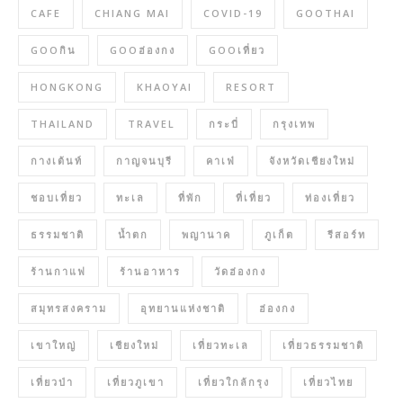
CAFE
CHIANG MAI
COVID-19
GOOTHAI
GOOกิน
GOOฮ่องกง
GOOเที่ยว
HONGKONG
KHAOYAI
RESORT
THAILAND
TRAVEL
กระบี่
กรุงเทพ
กางเต้นท์
กาญจนบุรี
คาเฟ่
จังหวัดเชียงใหม่
ชอบเที่ยว
ทะเล
ที่พัก
ที่เที่ยว
ท่องเที่ยว
ธรรมชาติ
น้ำตก
พญานาค
ภูเก็ต
รีสอร์ท
ร้านกาแฟ
ร้านอาหาร
วัดฮ่องกง
สมุทรสงคราม
อุทยานแห่งชาติ
ฮ่องกง
เขาใหญ่
เชียงใหม่
เที่ยวทะเล
เที่ยวธรรมชาติ
เที่ยวป่า
เที่ยวภูเขา
เที่ยวใกล้กรุง
เที่ยวไทย