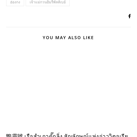
ฮ่องกง
เจ้าแม่กวนอิมรีพัลส์เบย์
YOU MAY ALSO LIKE
鴨靈號 เรือสำเภาดั๊กลิ่ง สัญลักษณ์แห่งอ่าววิตอเรีย