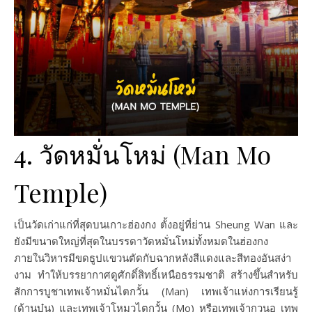
4. วัดหมั่นโหม่ (Man Mo
Temple)
เป็นวัดเก่าแก่ที่สุดบนเกาะฮ่องกง ตั้งอยู่ที่ย่าน Sheung Wan และ
ยังมีขนาดใหญ่ที่สุดในบรรดาวัดหมั่นโหม่ทั้งหมดในฮ่องกง
ภายในวิหารมีขดธูปแขวนตัดกับฉากหลังสีแดงและสีทองอันสง่า
งาม ทำให้บรรยากาศดูศักดิ์สิทธิ์เหนือธรรมชาติ สร้างขึ้นสำหรับ
สักการบูชาเทพเจ้าหมั่นไตกวั้น (Man) เทพเจ้าแห่งการเรียนรู้
(ด้านบุ๋น) และเทพเจ้าโหมวไตกวั้น (Mo) หรือเทพเจ้ากวนอู เทพ