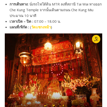
การเดินทาง:
นั่งรถไฟใต้ดิน MTR ลงที่สถานี Tai Wai ทางออก
Che Kung Temple จากนั้นเดินตามถนน Che Kung Miu
ประมาณ 10 นาที
เวลาเปิด – ปิด :
07.00 – 18.00 น.
แผนที่/พิกัด :
(
วัดแชกงหมิว
)