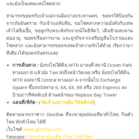
และยังเป็นเทพแห่งโชคลาภ
สามารถขอพรกับเจ้าแม่กวนอิมปางประทานพร, ขอพรให้ป้องกัน
จากภัยอันตราย กับเจ้าแม่ทับทิม, ขอโชคลาภความมั่งคั่งกับเทพ
เจ้าไฉ่ซิงเอี้ย, ขอลูกกับพระสังกัจจายน์โพธิสัตว์, เดินข้ามสะพาน
ต่ออายุ, ขอพรเรื่องการงาน และธุรกิจจากเหรียญจีนโบราณแต่ง
โชคลาภ และยังสามารถขอพรเทพเจ้าความรักได้ด้วย เรียกว่ามา
ทีเดียวได้ขอพรกันครบเลย
การเดินทาง :
นั่งรถไฟใต้ดิน MTR มาลงที่ สถานี Ocean Park
ทางออก B แล้วนั่ง Taxi ส่งถึงหน้าวัดเลย หรือ นั่งรถไฟใต้ดิน
MTR ลงสถานี Central ทางออก A จากนั้นไป Exchange
Square ขึ้นรถบัสสาย 6, 6A, 6X, 66 หรือ 260 Express ลง
ป้ายอ่าวรีพัลส์เบย์ ด้านหน้าของ Repluse Bay Tower
แผนที่/พิกัด :
(
วัดเจ้าแม่กวนอิม รีพัลส์เบย์
)
ติดตามพวกเราชาว Goothai ที่จะพาคุณท่องเที่ยวทั่วไทย กินทั่ว
ไทย พักทั่วไทย ได้ที่
เว็บไซต์
www.goothai.com
Fanpage :
Goothai ท่องเที่ยวไทย ไปทั่วโลก