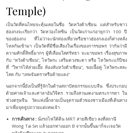
Temple)
เป็นวัดที่คนไทยจะคุ้นเคยในชื่อ วัดหวังต้าเซียน แต่สำหรับชาว
ฮ่องกงจะเรียกว่า วัดหว่องไทซิน เป็นวัดเก่าแก่อายุกว่า 100 ปี
ของฮ่องกง ที่ไม่ว่าจะนักท่องเที่ยวหรือชาวฮ่องกงเองก็ต่างหลั่ง
ไหลกันเข้ามา เป็นวัดที่มีชื่อเสียงในเรื่องของการขอพร ว่ากันว่ามี
ความศักดิ์สิทธิ์มากๆ ผู้ที่เลื่อมใสศรัทธา จะมาขอพร เรื่องสุขภาพ
กับ “หวังต้าเซียน”, ไหว้พระ เสริมดวงชะตา หรือ ไหว้พระแก้ปีชง
ที่ ”วิหารไท้ส่วยเอี๊ย ห้องลับหวังต้าเซียน”, ขอเนื้อคู่ ไหว้พระสละ
โสด กับ “เทพจันทราหรือด้ายแดง”
นอกจากนี้ยังเป็นที่รู้จักในด้านสถาปัตยกรรมแบบจีน ซึ่งประกอบ
ด้วยศาลเจ้าและศาลาอันวิจิตร รวมถึงสวนงดงามตระการตา ใน
ช่วงตรุษจีน วัดแห่งนี้กลายเป็นจุดรวมตัวของชาวเมืองที่เดินทาง
มาเพื่อจุดธูปถวายแด่เทพเจ้า
การเดินทาง :
นั่งรถไฟใต้ดิน MRT สายสีเขียว ลงที่สถานี
Wong Tai Sin แล้วออกทางออก B จากนั้นขึ้นมาก็จะเจอวัด
หวังต้าเซียนเลย สะดวกมาก