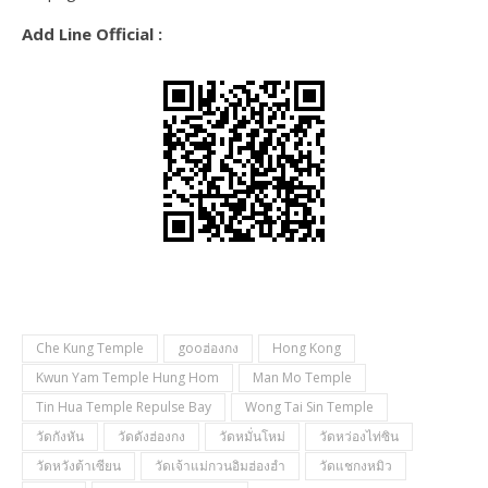
Add Line Official :
Che Kung Temple
gooฮ่องกง
Hong Kong
Kwun Yam Temple Hung Hom
Man Mo Temple
Tin Hua Temple Repulse Bay
Wong Tai Sin Temple
วัดกังหัน
วัดดังฮ่องกง
วัดหมั่นโหม่
วัดหว่องไท่ซิน
วัดหวังต้าเซียน
วัดเจ้าแม่กวนอิมฮ่องฮำ
วัดแชกงหมิว