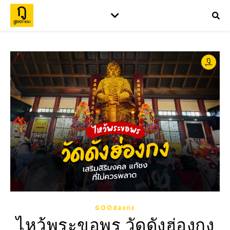
GOOฮ่องกง
ไหว้พระขอพร วัดดังฮ่องกง