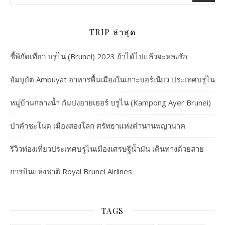
TRIP ล่าสุด
ชี้พิกัดเที่ยว บรูไน (Brunei) 2023 ถ้าได้ไปแล้วจะหลงรัก
อัมบูยัต Ambuyat อาหารพื้นเมืองในเกาะบอร์เนียว ประเทศบรูไน
หมู่บ้านกลางน้ำ กัมปงอายเยอร์ บรูไน (Kampong Ayer Brunei)
ป่าคำชะโนด เมืองสองโลก ศรัทธาแห่งตำนานพญานาค
รีวิวท่องเที่ยวประเทศบรูไนเมืองเศรษฐีน้ำมัน เดินทางด้วยสาย
การบินแห่งชาติ Royal Brunei Airlines
TAGS