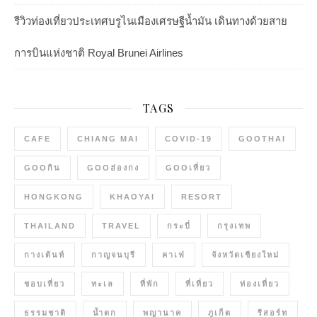
รีวิวท่องเที่ยวประเทศบรูไนเมืองเศรษฐีน้ำมัน เดินทางด้วยสาย
การบินแห่งชาติ Royal Brunei Airlines
TAGS
CAFE
CHIANG MAI
COVID-19
GOOTHAI
GOOกิน
GOOฮ่องกง
GOOเที่ยว
HONGKONG
KHAOYAI
RESORT
THAILAND
TRAVEL
กระบี่
กรุงเทพ
กางเต้นท์
กาญจนบุรี
คาเฟ่
จังหวัดเชียงใหม่
ชอบเที่ยว
ทะเล
ที่พัก
ที่เที่ยว
ท่องเที่ยว
ธรรมชาติ
น้ำตก
พญานาค
ภูเก็ต
รีสอร์ท