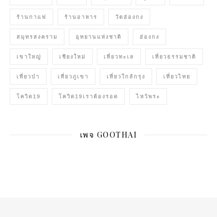
ร้านกาแฟ
ร้านอาหาร
วัดฮ่องกง
สมุทรสงคราม
อุทยานแห่งชาติ
ฮ่องกง
เขาใหญ่
เชียงใหม่
เที่ยวทะเล
เที่ยวธรรมชาติ
เที่ยวป่า
เที่ยวภูเขา
เที่ยวใกล้กรุง
เที่ยวไทย
โควิด19
โควิด19เราต้องรอด
ไหว้พระ
เพจ GOOTHAI