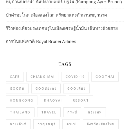
หมู่บ้านกลางน้ำ กัมปงอายเยอร์ บรูไน (Kampong Ayer Brunei)
ป่าคำชะโนด เมืองสองโลก ศรัทธาแห่งตำนานพญานาค
รีวิวท่องเที่ยวประเทศบรูไนเมืองเศรษฐีน้ำมัน เดินทางด้วยสาย
การบินแห่งชาติ Royal Brunei Airlines
TAGS
CAFE
CHIANG MAI
COVID-19
GOOTHAI
GOOกิน
GOOฮ่องกง
GOOเที่ยว
HONGKONG
KHAOYAI
RESORT
THAILAND
TRAVEL
กระบี่
กรุงเทพ
กางเต้นท์
กาญจนบุรี
คาเฟ่
จังหวัดเชียงใหม่