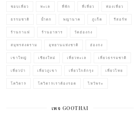
ชอบเที่ยว
ทะเล
ที่พัก
ที่เที่ยว
ท่องเที่ยว
ธรรมชาติ
น้ำตก
พญานาค
ภูเก็ต
รีสอร์ท
ร้านกาแฟ
ร้านอาหาร
วัดฮ่องกง
สมุทรสงคราม
อุทยานแห่งชาติ
ฮ่องกง
เขาใหญ่
เชียงใหม่
เที่ยวทะเล
เที่ยวธรรมชาติ
เที่ยวป่า
เที่ยวภูเขา
เที่ยวใกล้กรุง
เที่ยวไทย
โควิด19
โควิด19เราต้องรอด
ไหว้พระ
เพจ GOOTHAI