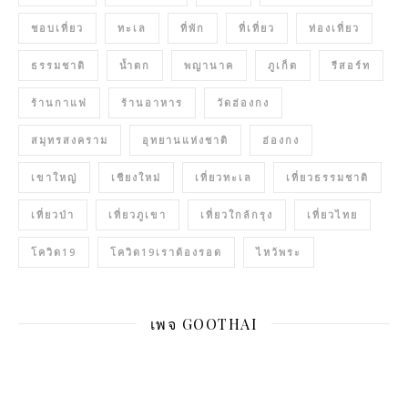
ชอบเที่ยว
ทะเล
ที่พัก
ที่เที่ยว
ท่องเที่ยว
ธรรมชาติ
น้ำตก
พญานาค
ภูเก็ต
รีสอร์ท
ร้านกาแฟ
ร้านอาหาร
วัดฮ่องกง
สมุทรสงคราม
อุทยานแห่งชาติ
ฮ่องกง
เขาใหญ่
เชียงใหม่
เที่ยวทะเล
เที่ยวธรรมชาติ
เที่ยวป่า
เที่ยวภูเขา
เที่ยวใกล้กรุง
เที่ยวไทย
โควิด19
โควิด19เราต้องรอด
ไหว้พระ
เพจ GOOTHAI