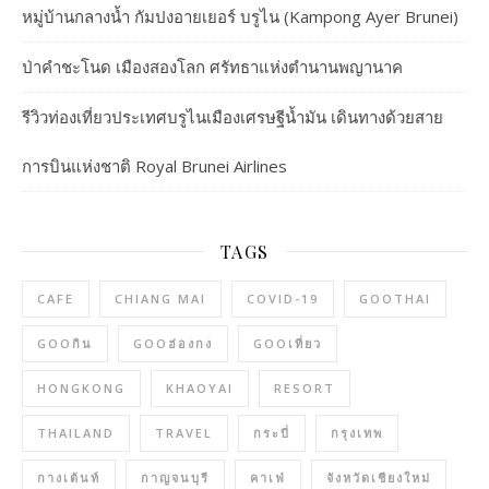
หมู่บ้านกลางน้ำ กัมปงอายเยอร์ บรูไน (Kampong Ayer Brunei)
ป่าคำชะโนด เมืองสองโลก ศรัทธาแห่งตำนานพญานาค
รีวิวท่องเที่ยวประเทศบรูไนเมืองเศรษฐีน้ำมัน เดินทางด้วยสาย
การบินแห่งชาติ Royal Brunei Airlines
TAGS
CAFE
CHIANG MAI
COVID-19
GOOTHAI
GOOกิน
GOOฮ่องกง
GOOเที่ยว
HONGKONG
KHAOYAI
RESORT
THAILAND
TRAVEL
กระบี่
กรุงเทพ
กางเต้นท์
กาญจนบุรี
คาเฟ่
จังหวัดเชียงใหม่