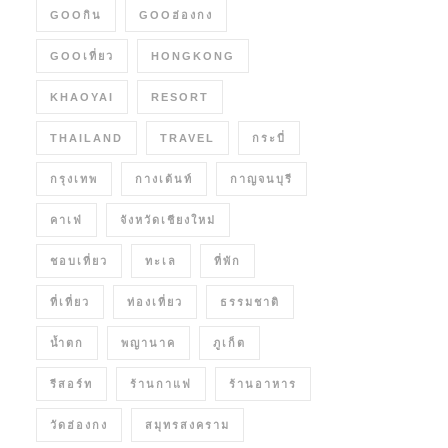
GOOกิน
GOOฮ่องกง
GOOเที่ยว
HONGKONG
KHAOYAI
RESORT
THAILAND
TRAVEL
กระบี่
กรุงเทพ
กางเต้นท์
กาญจนบุรี
คาเฟ่
จังหวัดเชียงใหม่
ชอบเที่ยว
ทะเล
ที่พัก
ที่เที่ยว
ท่องเที่ยว
ธรรมชาติ
น้ำตก
พญานาค
ภูเก็ต
รีสอร์ท
ร้านกาแฟ
ร้านอาหาร
วัดฮ่องกง
สมุทรสงคราม