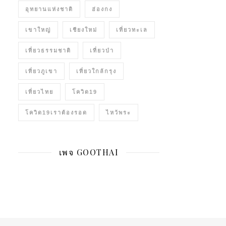
อุทยานแห่งชาติ
ฮ่องกง
เขาใหญ่
เชียงใหม่
เที่ยวทะเล
เที่ยวธรรมชาติ
เที่ยวป่า
เที่ยวภูเขา
เที่ยวใกล้กรุง
เที่ยวไทย
โควิด19
โควิด19เราต้องรอด
ไหว้พระ
เพจ GOOTHAI