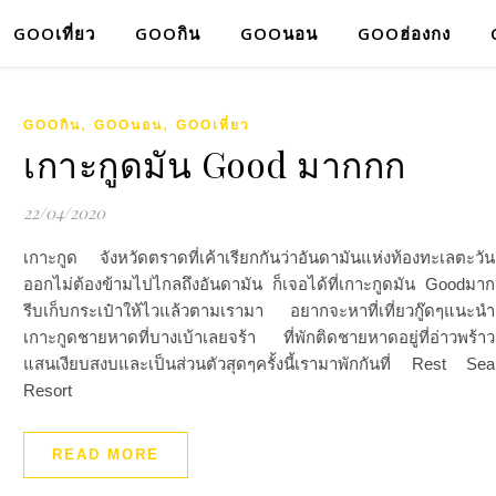
GOOเที่ยว
GOOกิน
GOOนอน
GOOฮ่องกง
,
,
GOOกิน
GOOนอน
GOOเที่ยว
เกาะกูดมัน Good มากกก
22/04/2020
เกาะกูด จังหวัดตราดที่เค้าเรียกกันว่าอันดามันแห่งท้องทะเลตะวัน
ออกไม่ต้องข้ามไปไกลถึงอันดามัน ก็เจอได้ที่เกาะกูดมัน Goodมาก
รีบเก็บกระเป๋าให้ไวแล้วตามเรามา อยากจะหาที่เที่ยวกู๊ดๆแนะนำ
เกาะกูดชายหาดที่บางเบ้าเลยจร้า ที่พักติดชายหาดอยู่ที่อ่าวพร้าว
แสนเงียบสงบและเป็นส่วนตัวสุดๆครั้งนี้เรามาพักกันที่ Rest Sea
Resort
READ MORE