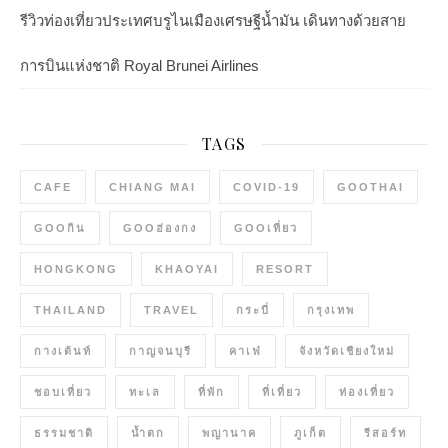
รีวิวท่องเที่ยวประเทศบรูไนเมืองเศรษฐีน้ำมัน เดินทางด้วยสาย
การบินแห่งชาติ Royal Brunei Airlines
TAGS
CAFE
CHIANG MAI
COVID-19
GOOTHAI
GOOกิน
GOOฮ่องกง
GOOเที่ยว
HONGKONG
KHAOYAI
RESORT
THAILAND
TRAVEL
กระบี่
กรุงเทพ
กางเต้นท์
กาญจนบุรี
คาเฟ่
จังหวัดเชียงใหม่
ชอบเที่ยว
ทะเล
ที่พัก
ที่เที่ยว
ท่องเที่ยว
ธรรมชาติ
น้ำตก
พญานาค
ภูเก็ต
รีสอร์ท