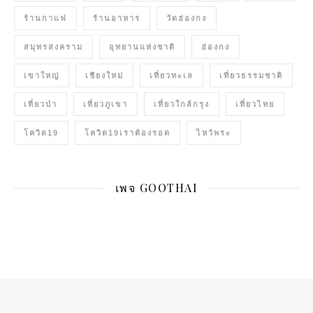
ร้านกาแฟ
ร้านอาหาร
วัดฮ่องกง
สมุทรสงคราม
อุทยานแห่งชาติ
ฮ่องกง
เขาใหญ่
เชียงใหม่
เที่ยวทะเล
เที่ยวธรรมชาติ
เที่ยวป่า
เที่ยวภูเขา
เที่ยวใกล้กรุง
เที่ยวไทย
โควิด19
โควิด19เราต้องรอด
ไหว้พระ
เพจ GOOTHAI