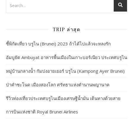
TRIP ล่าสุด
ชี้พิกัดเที่ยว บรูไน (Brunei) 2023 ถ้าได้ไปแล้วจะหลงรัก
อัมบูยัต Ambuyat อาหารพื้นเมืองในเกาะบอร์เนียว ประเทศบรูไน
หมู่บ้านกลางน้ำ กัมปงอายเยอร์ บรูไน (Kampong Ayer Brunei)
ป่าคำชะโนด เมืองสองโลก ศรัทธาแห่งตำนานพญานาค
รีวิวท่องเที่ยวประเทศบรูไนเมืองเศรษฐีน้ำมัน เดินทางด้วยสาย
การบินแห่งชาติ Royal Brunei Airlines