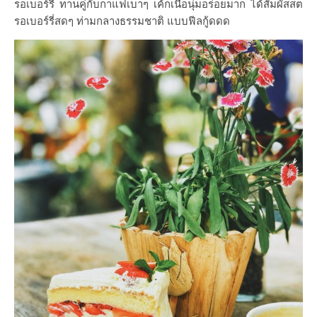
รอเบอร์รี่ ทา
นคู่กับกาแฟเบาๆ เค้กเนื้อนุ่มอร่อยมาก ได้สัมผัสสต
รอเบอร์รี่สดๆ ท่ามกลางธรรมชาติ แบบฟีลกู้ดดด