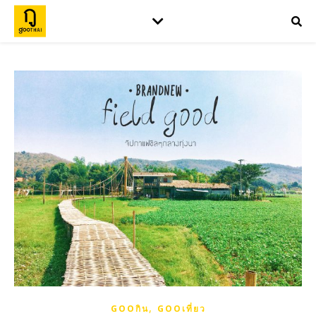
,
GOOกิน
GOOเที่ยว