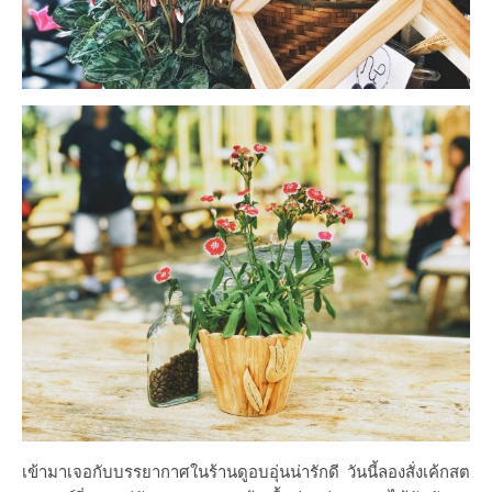
เข้ามาเจอกับบรรยากาศในร้านดูอบอุ่นน่ารักดี วันนี้ลองสั่งเค้กสต