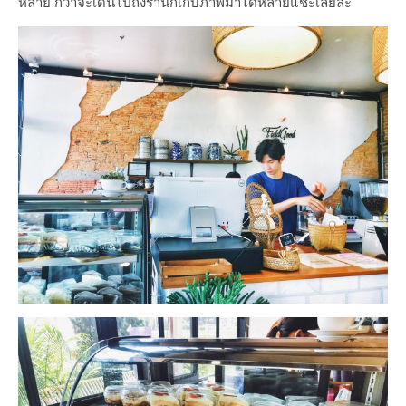
หลาย กว่าจะเดินไปถึงร้านก็เก็บภาพมาได้หลายแชะเลยล่ะ