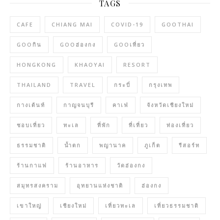
TAGS
CAFE
CHIANG MAI
COVID-19
GOOTHAI
GOOกิน
GOOฮ่องกง
GOOเที่ยว
HONGKONG
KHAOYAI
RESORT
THAILAND
TRAVEL
กระบี่
กรุงเทพ
กางเต้นท์
กาญจนบุรี
คาเฟ่
จังหวัดเชียงใหม่
ชอบเที่ยว
ทะเล
ที่พัก
ที่เที่ยว
ท่องเที่ยว
ธรรมชาติ
น้ำตก
พญานาค
ภูเก็ต
รีสอร์ท
ร้านกาแฟ
ร้านอาหาร
วัดฮ่องกง
สมุทรสงคราม
อุทยานแห่งชาติ
ฮ่องกง
เขาใหญ่
เชียงใหม่
เที่ยวทะเล
เที่ยวธรรมชาติ