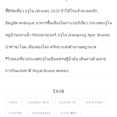
ชี้พิกัดเที่ยว บรูไน (Brunei) 2023 ถ้าได้ไปแล้วจะหลงรัก
อัมบูยัต Ambuyat อาหารพื้นเมืองในเกาะบอร์เนียว ประเทศบรูไน
หมู่บ้านกลางน้ำ กัมปงอายเยอร์ บรูไน (Kampong Ayer Brunei)
ป่าคำชะโนด เมืองสองโลก ศรัทธาแห่งตำนานพญานาค
รีวิวท่องเที่ยวประเทศบรูไนเมืองเศรษฐีน้ำมัน เดินทางด้วยสาย
การบินแห่งชาติ Royal Brunei Airlines
TAGS
CAFE
CHIANG MAI
COVID-19
GOOTHAI
GOOกิน
GOOฮ่องกง
GOOเที่ยว