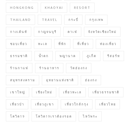
HONGKONG
KHAOYAI
RESORT
THAILAND
TRAVEL
กระบี่
กรุงเทพ
กางเต้นท์
กาญจนบุรี
คาเฟ่
จังหวัดเชียงใหม่
ชอบเที่ยว
ทะเล
ที่พัก
ที่เที่ยว
ท่องเที่ยว
ธรรมชาติ
น้ำตก
พญานาค
ภูเก็ต
รีสอร์ท
ร้านกาแฟ
ร้านอาหาร
วัดฮ่องกง
สมุทรสงคราม
อุทยานแห่งชาติ
ฮ่องกง
เขาใหญ่
เชียงใหม่
เที่ยวทะเล
เที่ยวธรรมชาติ
เที่ยวป่า
เที่ยวภูเขา
เที่ยวใกล้กรุง
เที่ยวไทย
โควิด19
โควิด19เราต้องรอด
ไหว้พระ