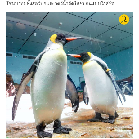
โซนป่าที่มีทั้งสัตว์บกและวัตว์น้ำจืดให้ชมกันแบบใกล้ชิด