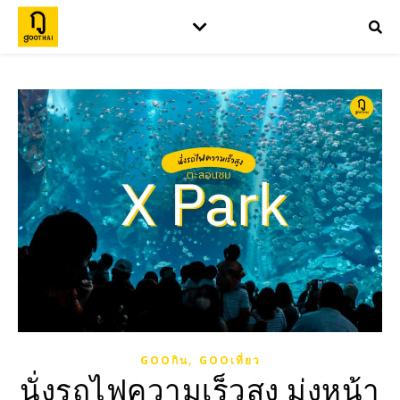
,
GOOกิน
GOOเที่ยว
นั่งรถไฟความเร็วสูง มุ่งหน้า