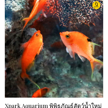
Xpark Aquarium พิพิธภัณธ์สัตว์น้ำใหม่