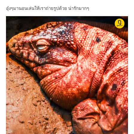
อุ๋งๆมานอนเล่นให้เราถ่ายรูปด้วย น่ารักมากๆ