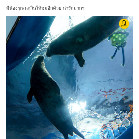
มีน้องๆเพนกวินให้ชมอีกด้วย น่ารักมากๆ