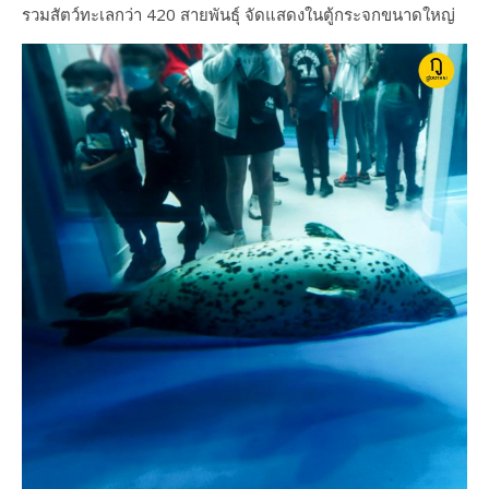
รวมสัตว์ทะเลกว่า 420 สายพันธุ์ จัดแสดงในตู้กระจกขนาดใหญ่