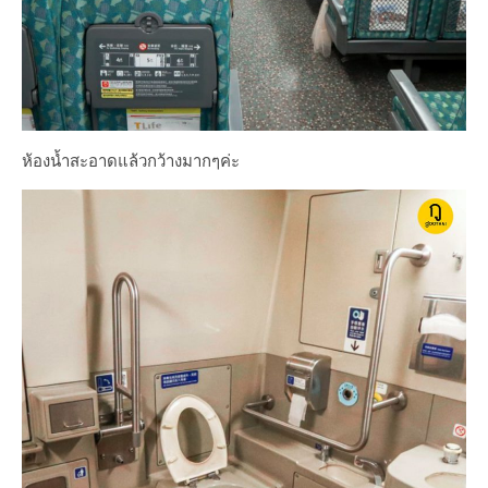
ห้องน้ำสะอาดแล้วกว้างมากๆค่ะ