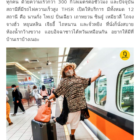
ทุกคน ด้วยความเร็วกว่า 300 กิโลเมตรต่อชั่วโมง และปัจจุบัน
สถานีที่มีรถไฟความเร็วสูง THSR เปิดให้บริการ มีทั้งหมด 12
สถานี คือ นานกั่ง ไทเป ปั่นเฉียว เถาหยวน ซินจู๋ เหมียวลี่ ไถจง
จางฮั่ว หยุนหลิน เจียอี้ ไถหนาน และจั่วหยิง ที่นั่งก็นั่งสบาย
ห้องน้ำกว้างขวาง แอบอิจฉาชาวไต้หวันเหมือนกัน อยากให้มีที่
บ้านเราบ้างเนอะ