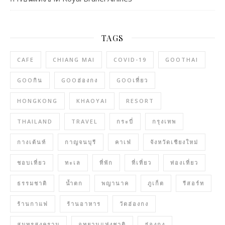
TAGS
CAFE
CHIANG MAI
COVID-19
GOOTHAI
GOOกิน
GOOฮ่องกง
GOOเที่ยว
HONGKONG
KHAOYAI
RESORT
THAILAND
TRAVEL
กระบี่
กรุงเทพ
กางเต้นท์
กาญจนบุรี
คาเฟ่
จังหวัดเชียงใหม่
ชอบเที่ยว
ทะเล
ที่พัก
ที่เที่ยว
ท่องเที่ยว
ธรรมชาติ
น้ำตก
พญานาค
ภูเก็ต
รีสอร์ท
ร้านกาแฟ
ร้านอาหาร
วัดฮ่องกง
สมุทรสงคราม
อุทยานแห่งชาติ
ฮ่องกง