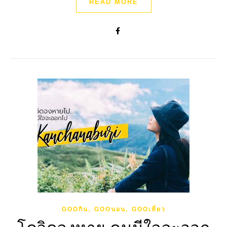
READ MORE
,
,
GOOกิน
GOOนอน
GOOเที่ยว
โควิดจงหาย คนมีใจจะออก