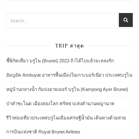
TRIP ล่าสุด
ชี้พิกัดเที่ยว บรูไน (Brunei) 2023 ถ้าได้ไปแล้วจะหลงรัก
อัมบูยัต Ambuyat อาหารพื้นเมืองในเกาะบอร์เนียว ประเทศบรูไน
หมู่บ้านกลางน้ำ กัมปงอายเยอร์ บรูไน (Kampong Ayer Brunei)
ป่าคำชะโนด เมืองสองโลก ศรัทธาแห่งตำนานพญานาค
รีวิวท่องเที่ยวประเทศบรูไนเมืองเศรษฐีน้ำมัน เดินทางด้วยสาย
การบินแห่งชาติ Royal Brunei Airlines