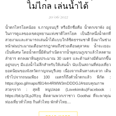
ไม่ไกล เล่นน้ำได้
20/06/2022
น้ำตกไทรโยคน้อย จ.กาญจนบุรี หรืออีกชื่อคือ น้ำตกเขาพัง อยู่
ในการดูแลของเขตอุทยานแห่งชาติไทรโยค เป็นอีกหนึ่งน้ำตกที่
สวยงามและสามารถเล่นน้ำได้แบบใกล้ชิดธรรมชาติ ยิ่งมาในช่วง
หน้าฝนประมาณเดือนกรกฎาคมถึงช่วงเดือนตุลาคม น้ำจะเยอะ
เป็นพิเศษ โดยน้ำตกนี้มีต้นกำเนิดจากน้ำผุดบนภูเขาแล้วไหลตาม
ลำธาร ตกลงผาหินสูงประมาณ 30 เมตร และด้านล่างมีต้นกกขึ้น
อยู่รอบๆ มีแอ่งน้ำไม่ลึกสำหรับให้เล่นน้ำ นับเป็นสถานที่ท่องเที่ยว
ยอดนิยมของจังหวัดกาญจนบุรีเลย เนื่องจากเดินทางสะดวก เดิน
เข้าไปจากถนนเพียง 100 เมตรก็ถึงตัวน้ำตกแล้ว พิกัด :
https://goo.gl/maps/fB14m4RMW3mDDDGJAขอบคุณภาพ
สวยๆจาก : สุทธิ หนูปลอด (Lovekimiku)Facebook :
https://bit.ly/3LpJRzq ติดตามพวกเราชาว Goothai ที่จะพาคุณ
ท่องเที่ยวทั่วไทย กินทั่วไทย พักทั่วไทย…