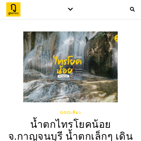
GOOเที่ยว
น้ำตกไทรโยคน้อย
จ.กาญจนบุรี น้ำตกเล็กๆ เดิน