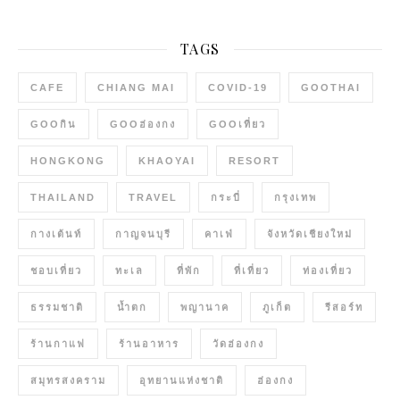
TAGS
CAFE
CHIANG MAI
COVID-19
GOOTHAI
GOOกิน
GOOฮ่องกง
GOOเที่ยว
HONGKONG
KHAOYAI
RESORT
THAILAND
TRAVEL
กระบี่
กรุงเทพ
กางเต้นท์
กาญจนบุรี
คาเฟ่
จังหวัดเชียงใหม่
ชอบเที่ยว
ทะเล
ที่พัก
ที่เที่ยว
ท่องเที่ยว
ธรรมชาติ
น้ำตก
พญานาค
ภูเก็ต
รีสอร์ท
ร้านกาแฟ
ร้านอาหาร
วัดฮ่องกง
สมุทรสงคราม
อุทยานแห่งชาติ
ฮ่องกง