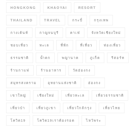
HONGKONG
KHAOYAI
RESORT
THAILAND
TRAVEL
กระบี่
กรุงเทพ
กางเต้นท์
กาญจนบุรี
คาเฟ่
จังหวัดเชียงใหม่
ชอบเที่ยว
ทะเล
ที่พัก
ที่เที่ยว
ท่องเที่ยว
ธรรมชาติ
น้ำตก
พญานาค
ภูเก็ต
รีสอร์ท
ร้านกาแฟ
ร้านอาหาร
วัดฮ่องกง
สมุทรสงคราม
อุทยานแห่งชาติ
ฮ่องกง
เขาใหญ่
เชียงใหม่
เที่ยวทะเล
เที่ยวธรรมชาติ
เที่ยวป่า
เที่ยวภูเขา
เที่ยวใกล้กรุง
เที่ยวไทย
โควิด19
โควิด19เราต้องรอด
ไหว้พระ