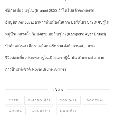
ชี้พิกัดเที่ยว บรูไน (Brunei) 2023 ถ้าได้ไปแล้วจะหลงรัก
อัมบูยัต Ambuyat อาหารพื้นเมืองในเกาะบอร์เนียว ประเทศบรูไน
หมู่บ้านกลางน้ำ กัมปงอายเยอร์ บรูไน (Kampong Ayer Brunei)
ป่าคำชะโนด เมืองสองโลก ศรัทธาแห่งตำนานพญานาค
รีวิวท่องเที่ยวประเทศบรูไนเมืองเศรษฐีน้ำมัน เดินทางด้วยสาย
การบินแห่งชาติ Royal Brunei Airlines
TAGS
CAFE
CHIANG MAI
COVID-19
GOOTHAI
GOOกิน
GOOฮ่องกง
GOOเที่ยว