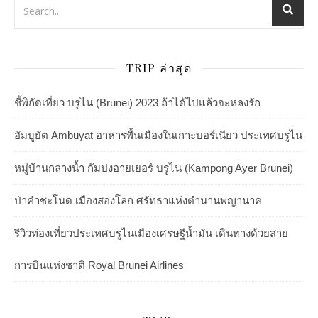
TRIP ล่าสุด
ชี้พิกัดเที่ยว บรูไน (Brunei) 2023 ถ้าได้ไปแล้วจะหลงรัก
อัมบูยัต Ambuyat อาหารพื้นเมืองในเกาะบอร์เนียว ประเทศบรูไน
หมู่บ้านกลางน้ำ กัมปงอายเยอร์ บรูไน (Kampong Ayer Brunei)
ป่าคำชะโนด เมืองสองโลก ศรัทธาแห่งตำนานพญานาค
รีวิวท่องเที่ยวประเทศบรูไนเมืองเศรษฐีน้ำมัน เดินทางด้วยสาย
การบินแห่งชาติ Royal Brunei Airlines