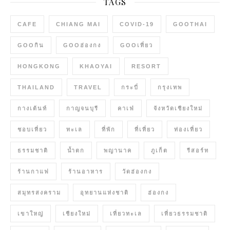
TAGS
CAFE
CHIANG MAI
COVID-19
GOOTHAI
GOOกิน
GOOฮ่องกง
GOOเที่ยว
HONGKONG
KHAOYAI
RESORT
THAILAND
TRAVEL
กระบี่
กรุงเทพ
กางเต้นท์
กาญจนบุรี
คาเฟ่
จังหวัดเชียงใหม่
ชอบเที่ยว
ทะเล
ที่พัก
ที่เที่ยว
ท่องเที่ยว
ธรรมชาติ
น้ำตก
พญานาค
ภูเก็ต
รีสอร์ท
ร้านกาแฟ
ร้านอาหาร
วัดฮ่องกง
สมุทรสงคราม
อุทยานแห่งชาติ
ฮ่องกง
เขาใหญ่
เชียงใหม่
เที่ยวทะเล
เที่ยวธรรมชาติ