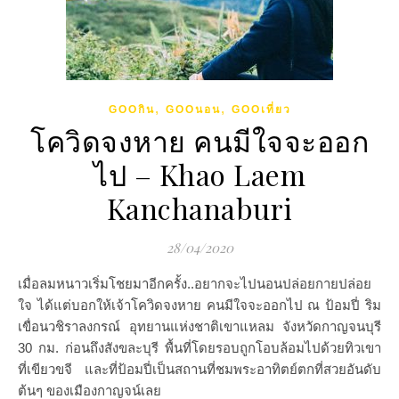
,
,
GOOกิน
GOOนอน
GOOเที่ยว
โควิดจงหาย คนมีใจจะออก
ไป – Khao Laem
Kanchanaburi
28/04/2020
เมื่อลมหนาวเริ่มโชยมาอีกครั้ง..อยากจะไปนอนปล่อยกายปล่อย
ใจ ได้แต่บอกให้เจ้าโควิดจงหาย คนมีใจจะออกไป ณ ป้อมปี่ ริม
เขื่อนวชิราลงกรณ์ อุทยานแห่งชาติเขาแหลม จังหวัดกาญจนบุรี
30 กม. ก่อนถึงสังขละบุรี พื้นที่โดยรอบถูกโอบล้อมไปด้วยทิวเขา
ที่เขียวขจี และที่ป้อมปี่เป็นสถานที่ชมพระอาทิตย์ตกที่สวยอันดับ
ต้นๆ ของเมืองกาญจน์เลย