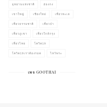
อุทยานแห่งชาติ
ฮ่องกง
เขาใหญ่
เชียงใหม่
เที่ยวทะเล
เที่ยวธรรมชาติ
เที่ยวป่า
เที่ยวภูเขา
เที่ยวใกล้กรุง
เที่ยวไทย
โควิด19
โควิด19เราต้องรอด
ไหว้พระ
เพจ GOOTHAI