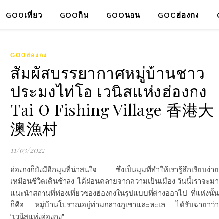
GOOเที่ยว
GOOกิน
GOOนอน
GOOฮ่องกง
GOOฮ่องกง
สัมผัสบรรยากาศหมู่บ้านชาว
ประมงไท่โอ เวนิสแห่งฮ่องกง
Tai O Fishing Village 香港大
澳漁村
11/03/2022
ฮ่องกงก็ยังมีอีกมุมที่น่าสนใจ ซึ่งเป็นมุมที่ทำให้เรารู้สึกเรียบง่าย
เหมือนชีวิตเดินช้าลง ได้ผ่อนคลายจากความเป็นเมือง วันนี้เราจะมา
แนะนำสถานที่ท่องเที่ยวของฮ่องกงในรูปแบบที่ต่างออกไป ที่แห่งนั้น
ก็คือ หมู่บ้านโบราณอยู่ท่ามกลางภูเขาและทะเล ได้รับฉายาว่า
“เวนิสแห่งฮ่องกง”