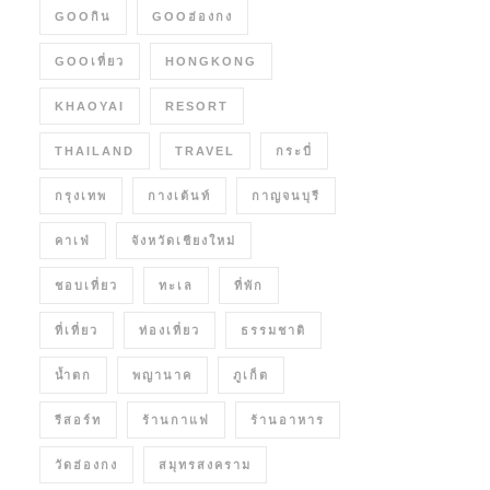
GOOกิน
GOOฮ่องกง
GOOเที่ยว
HONGKONG
KHAOYAI
RESORT
THAILAND
TRAVEL
กระบี่
กรุงเทพ
กางเต้นท์
กาญจนบุรี
คาเฟ่
จังหวัดเชียงใหม่
ชอบเที่ยว
ทะเล
ที่พัก
ที่เที่ยว
ท่องเที่ยว
ธรรมชาติ
น้ำตก
พญานาค
ภูเก็ต
รีสอร์ท
ร้านกาแฟ
ร้านอาหาร
วัดฮ่องกง
สมุทรสงคราม