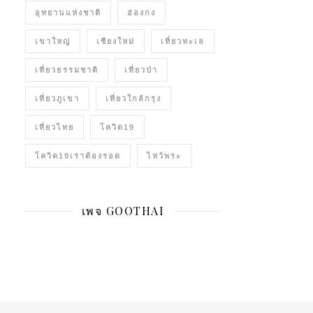
อุทยานแห่งชาติ
ฮ่องกง
เขาใหญ่
เชียงใหม่
เที่ยวทะเล
เที่ยวธรรมชาติ
เที่ยวป่า
เที่ยวภูเขา
เที่ยวใกล้กรุง
เที่ยวไทย
โควิด19
โควิด19เราต้องรอด
ไหว้พระ
เพจ GOOTHAI