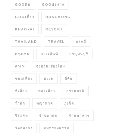
GOOกิน
GOOฮ่องกง
GOOเที่ยว
HONGKONG
KHAOYAI
RESORT
THAILAND
TRAVEL
กระบี่
กรุงเทพ
กางเต้นท์
กาญจนบุรี
คาเฟ่
จังหวัดเชียงใหม่
ชอบเที่ยว
ทะเล
ที่พัก
ที่เที่ยว
ท่องเที่ยว
ธรรมชาติ
น้ำตก
พญานาค
ภูเก็ต
รีสอร์ท
ร้านกาแฟ
ร้านอาหาร
วัดฮ่องกง
สมุทรสงคราม