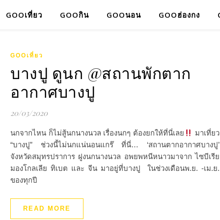
GOOเที่ยว
GOOกิน
GOOนอน
GOOฮ่องกง
GOOเที่ยว
บางปู ดูนก @สถานพักตาก
อากาศบางปู
20/03/2020
นกจากไหน ก็ไม่สู้นกนางนวล เรื่องนกๆ ต้องยกให้ที่นี่เลย
มาเที่ยว
“บางปู” ช่วงนี้ไม่นกแน่นอนแกร๊ ที่นี่… ‘สถานตากอากาศบางปู’
จังหวัดสมุทรปราการ ฝูงนกนางนวล อพยพหนีหนาวมาจาก ไซบีเรีย
มองโกลเลีย ทิเบต และ จีน มาอยู่ที่บางปู ในช่วงเดือนพ.ย. -เม.ย.
ของทุกปี
READ MORE