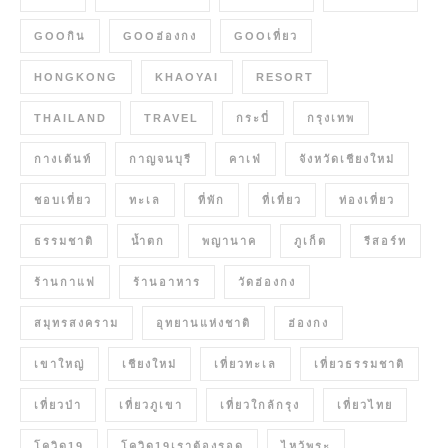
GOOกิน
GOOฮ่องกง
GOOเที่ยว
HONGKONG
KHAOYAI
RESORT
THAILAND
TRAVEL
กระบี่
กรุงเทพ
กางเต้นท์
กาญจนบุรี
คาเฟ่
จังหวัดเชียงใหม่
ชอบเที่ยว
ทะเล
ที่พัก
ที่เที่ยว
ท่องเที่ยว
ธรรมชาติ
น้ำตก
พญานาค
ภูเก็ต
รีสอร์ท
ร้านกาแฟ
ร้านอาหาร
วัดฮ่องกง
สมุทรสงคราม
อุทยานแห่งชาติ
ฮ่องกง
เขาใหญ่
เชียงใหม่
เที่ยวทะเล
เที่ยวธรรมชาติ
เที่ยวป่า
เที่ยวภูเขา
เที่ยวใกล้กรุง
เที่ยวไทย
โควิด19
โควิด19เราต้องรอด
ไหว้พระ