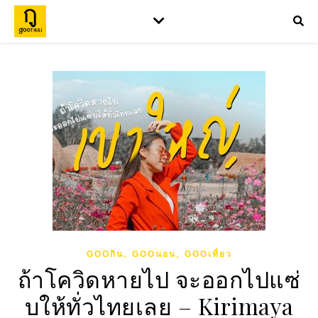
,
,
GOOกิน
GOOนอน
GOOเที่ยว
ถ้าโควิดหายไป จะออกไปแซ่
บให้ทั่วไทยเลย – Kirimaya