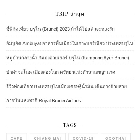
TRIP ล่าสุด
ชี้พิกัดเที่ยว บรูไน (Brunei) 2023 ถ้าได้ไปแล้วจะหลงรัก
อัมบูยัต Ambuyat อาหารพื้นเมืองในเกาะบอร์เนียว ประเทศบรูไน
หมู่บ้านกลางน้ำ กัมปงอายเยอร์ บรูไน (Kampong Ayer Brunei)
ป่าคำชะโนด เมืองสองโลก ศรัทธาแห่งตำนานพญานาค
รีวิวท่องเที่ยวประเทศบรูไนเมืองเศรษฐีน้ำมัน เดินทางด้วยสาย
การบินแห่งชาติ Royal Brunei Airlines
TAGS
CAFE
CHIANG MAI
COVID-19
GOOTHAI