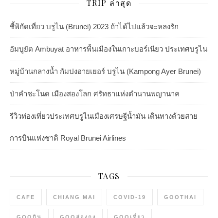
TRIP ล่าสุด
ชี้พิกัดเที่ยว บรูไน (Brunei) 2023 ถ้าได้ไปแล้วจะหลงรัก
อัมบูยัต Ambuyat อาหารพื้นเมืองในเกาะบอร์เนียว ประเทศบรูไน
หมู่บ้านกลางน้ำ กัมปงอายเยอร์ บรูไน (Kampong Ayer Brunei)
ป่าคำชะโนด เมืองสองโลก ศรัทธาแห่งตำนานพญานาค
รีวิวท่องเที่ยวประเทศบรูไนเมืองเศรษฐีน้ำมัน เดินทางด้วยสาย
การบินแห่งชาติ Royal Brunei Airlines
TAGS
CAFE
CHIANG MAI
COVID-19
GOOTHAI
GOOกิน
GOOฮ่องกง
GOOเที่ยว