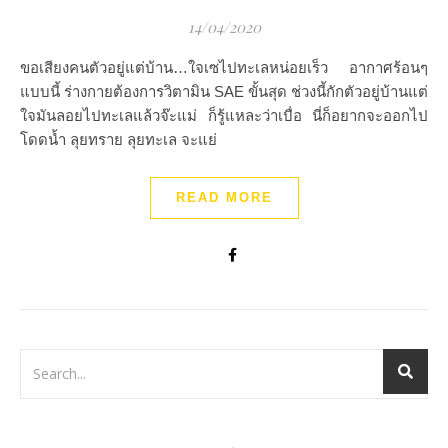
14/04/2020
ขอเสียงคนตัวอยู่แต่บ้าน…ใจเซไปทะเลหน่อยเร็ว อากาศร้อนๆ
แบบนี้ ร่างกายต้องการวิตามิน SAE ขั้นสุด ช่วงนี้กักตัวอยู่บ้านแต่
ใจมันลอยไปทะเลแล้วจ๊ะแม่ ก็รู้แหละว่าเบื่อ นี่ก็อยากจะออกไป
โดดน้ำ ลุยทราย ลุยทะเล จะแย่
READ MORE