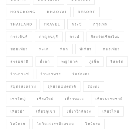
HONGKONG
KHAOYAI
RESORT
THAILAND
TRAVEL
กระบี่
กรุงเทพ
กางเต้นท์
กาญจนบุรี
คาเฟ่
จังหวัดเชียงใหม่
ชอบเที่ยว
ทะเล
ที่พัก
ที่เที่ยว
ท่องเที่ยว
ธรรมชาติ
น้ำตก
พญานาค
ภูเก็ต
รีสอร์ท
ร้านกาแฟ
ร้านอาหาร
วัดฮ่องกง
สมุทรสงคราม
อุทยานแห่งชาติ
ฮ่องกง
เขาใหญ่
เชียงใหม่
เที่ยวทะเล
เที่ยวธรรมชาติ
เที่ยวป่า
เที่ยวภูเขา
เที่ยวใกล้กรุง
เที่ยวไทย
โควิด19
โควิด19เราต้องรอด
ไหว้พระ