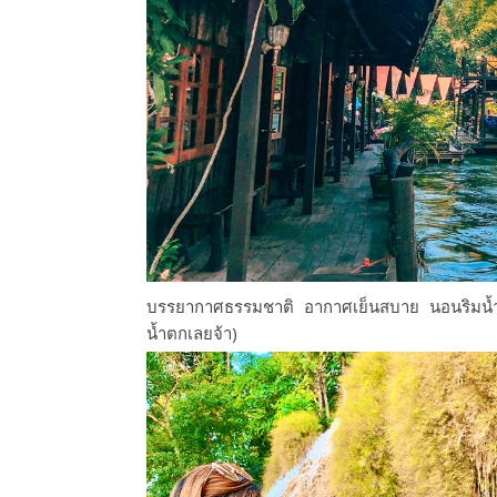
บรรยากาศธรรมชาติ
อากาศ
เย็นสบาย
นอนริมน้
น้ำตก
เลยจ้า
)