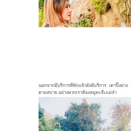
นอกจากมีบริการที่พักแล้วยังมี
บริการ
เตาปิ้งย่า
ตามสบาย อย่างพวกเราต้องหมูทะจ๊ะแม่จ๋า