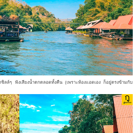
ำ
ชิลล์ๆ
ฟังเสียงน้ำตก
ตลอดทั้ง
คืน
(
เพราะห้องแอดเอง ก็อยู่ตรงข้ามกับ