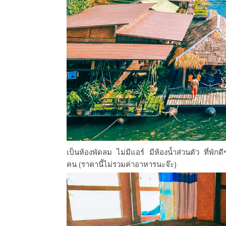
เป็น
ห้อง
พัดลม
ไม่มี
แอร์
มีห้องน้ำ
ส่วนตัว
ที่พัก
ด
คน
(ราคานี้
ไม่รวมค่าอาหาร
นะจ๊ะ)