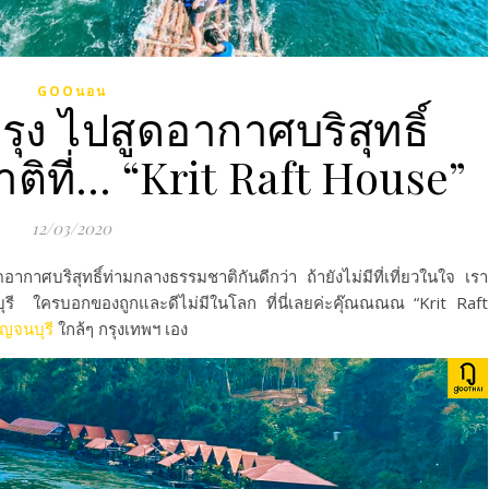
GOOนอน
รุง ไปสูดอากาศบริสุทธิ์
ิที่… “Krit Raft House”
12/03/2020
ูดอากาศบริสุทธิ์ท่ามกลาง
ธรรมชาติกันดีกว่า
ถ้ายังไม่มีที่เที่ยวในใจ เรา
รี
ใครบอกของถูกและดีไม่มีในโลก ที่นี่เลยค่ะคุ๊ณณณณ “
Krit
Raft
ญจนบุรี
ใกล้ๆ กรุงเทพฯ เอง