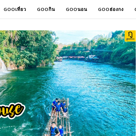
GOOเที่ยว
GOOกิน
GOOนอน
GOOฮ่องกง