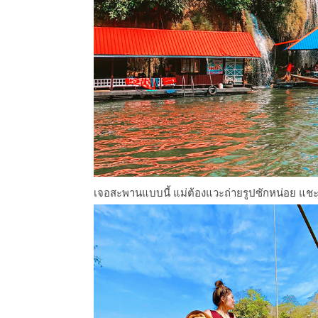
เจอสะพานแบบนี้ แม่ต้องแวะถ่ายรูปซักหน่อย แ