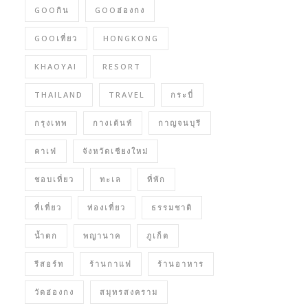
GOOกิน
GOOฮ่องกง
GOOเที่ยว
HONGKONG
KHAOYAI
RESORT
THAILAND
TRAVEL
กระบี่
กรุงเทพ
กางเต้นท์
กาญจนบุรี
คาเฟ่
จังหวัดเชียงใหม่
ชอบเที่ยว
ทะเล
ที่พัก
ที่เที่ยว
ท่องเที่ยว
ธรรมชาติ
น้ำตก
พญานาค
ภูเก็ต
รีสอร์ท
ร้านกาแฟ
ร้านอาหาร
วัดฮ่องกง
สมุทรสงคราม