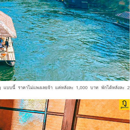
ีๆ แบบนี้
ราคาไม่แพงเลยจ้า
แค่หลังละ
1,000 บาท
พักได้หลังละ 2