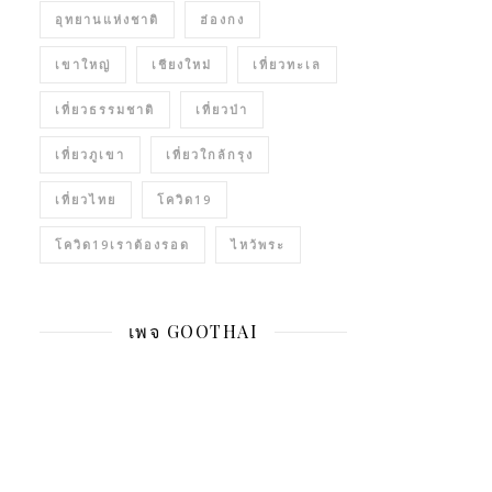
อุทยานแห่งชาติ
ฮ่องกง
เขาใหญ่
เชียงใหม่
เที่ยวทะเล
เที่ยวธรรมชาติ
เที่ยวป่า
เที่ยวภูเขา
เที่ยวใกล้กรุง
เที่ยวไทย
โควิด19
โควิด19เราต้องรอด
ไหว้พระ
เพจ GOOTHAI