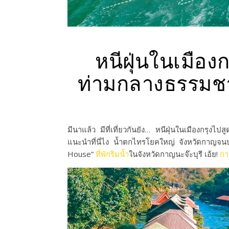
หนีฝุ่นในเมืองก
ท่ามกลางธรรมชาต
มีนาแล้ว มีที่เที่ยวกันยัง…
หนีฝุ่นในเมืองกรุงไปส
แนะนำ
ที่นี่ไง
น้ำตก
ไทร
โยค
ใหญ่
จังหวัดกาญจนบุ
House”
ที่พักริมน้ำ
ในจังหวัดกาญนะจ๊ะบุรี เอ้ย!
กา