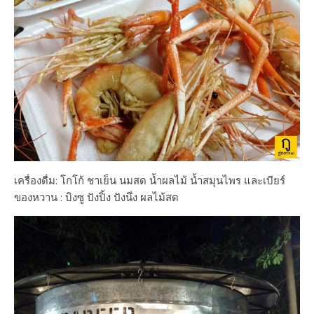
เครื่องดื่ม: โกโก้ ชาเย็น นมสด น้ำผลไม้ น้ำสมุนไพร และเบียร์
ของหวาน : บิงซู ปังปิ้ง ปังนึ่ง ผลไม้สด