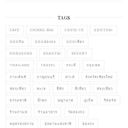
TAGS
CAFE
CHIANG MAI
COVID-19
GOOTHAI
GOOกิน
GOOฮ่องกง
GOOเที่ยว
HONGKONG
KHAOYAI
RESORT
THAILAND
TRAVEL
กระบี่
กรุงเทพ
กางเต้นท์
กาญจนบุรี
คาเฟ่
จังหวัดเชียงใหม่
ชอบเที่ยว
ทะเล
ที่พัก
ที่เที่ยว
ท่องเที่ยว
ธรรมชาติ
น้ำตก
พญานาค
ภูเก็ต
รีสอร์ท
ร้านกาแฟ
ร้านอาหาร
วัดฮ่องกง
สมุทรสงคราม
อุทยานแห่งชาติ
ฮ่องกง