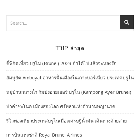
TRIP ล่าสุด
ชี้พิกัดเที่ยว บรูไน (Brunei) 2023 ถ้าได้ไปแล้วจะหลงรัก
อัมบูยัต Ambuyat อาหารพื้นเมืองในเกาะบอร์เนียว ประเทศบรูไน
หมู่บ้านกลางน้ำ กัมปงอายเยอร์ บรูไน (Kampong Ayer Brunei)
ป่าคำชะโนด เมืองสองโลก ศรัทธาแห่งตำนานพญานาค
รีวิวท่องเที่ยวประเทศบรูไนเมืองเศรษฐีน้ำมัน เดินทางด้วยสาย
การบินแห่งชาติ Royal Brunei Airlines