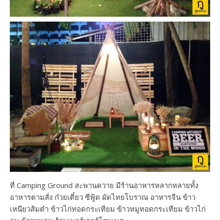
ที่ Camping Ground สะพานควาย มีร้านอาหารหลากหลายทั้ง
อาหารตามสั่ง ก๋วยเตี๋ยว ซีฟู้ด ผัดไทยโบราณ อาหารจีน ข้าว
เหนียวส้มตำ ข้าวไก่ทอดกระเทียม ข้าวหมูทอดกระเทียม ข้าวไก่