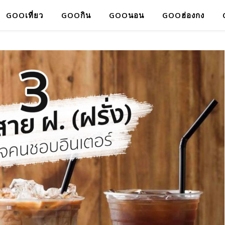
GOOเที่ยว
GOOกิน
GOOนอน
GOOฮ่องกง