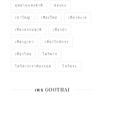
อุทยานแห่งชาติ
ฮ่องกง
เขาใหญ่
เชียงใหม่
เที่ยวทะเล
เที่ยวธรรมชาติ
เที่ยวป่า
เที่ยวภูเขา
เที่ยวใกล้กรุง
เที่ยวไทย
โควิด19
โควิด19เราต้องรอด
ไหว้พระ
เพจ GOOTHAI