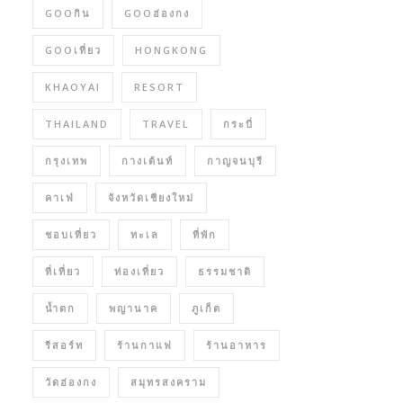
GOOกิน
GOOฮ่องกง
GOOเที่ยว
HONGKONG
KHAOYAI
RESORT
THAILAND
TRAVEL
กระบี่
กรุงเทพ
กางเต้นท์
กาญจนบุรี
คาเฟ่
จังหวัดเชียงใหม่
ชอบเที่ยว
ทะเล
ที่พัก
ที่เที่ยว
ท่องเที่ยว
ธรรมชาติ
น้ำตก
พญานาค
ภูเก็ต
รีสอร์ท
ร้านกาแฟ
ร้านอาหาร
วัดฮ่องกง
สมุทรสงคราม