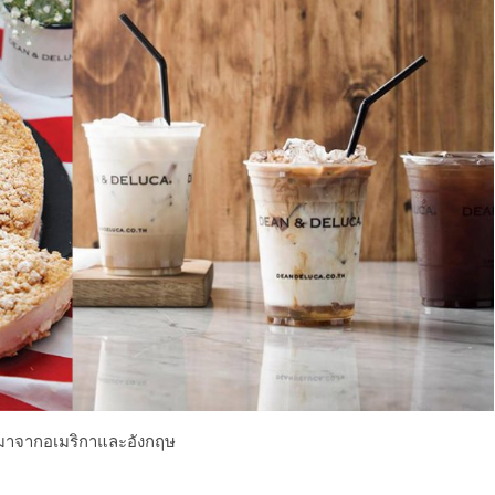
ิบมาจากอเมร
ิกาและอังกฤษ