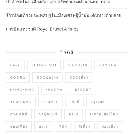
ป่าคำชะโนด เมืองสองโลก ศรัทธาแห่งตำนานพญานาค
รีวิวท่องเที่ยวประเทศบรูไนเมืองเศรษฐีน้ำมัน เดินทางด้วยสาย
การบินแห่งชาติ Royal Brunei Airlines
TAGS
CAFE
CHIANG MAI
COVID-19
GOOTHAI
GOOกิน
GOOฮ่องกง
GOOเที่ยว
HONGKONG
KHAOYAI
RESORT
THAILAND
TRAVEL
กระบี่
กรุงเทพ
กางเต้นท์
กาญจนบุรี
คาเฟ่
จังหวัดเชียงใหม่
ชอบเที่ยว
ทะเล
ที่พัก
ที่เที่ยว
ท่องเที่ยว