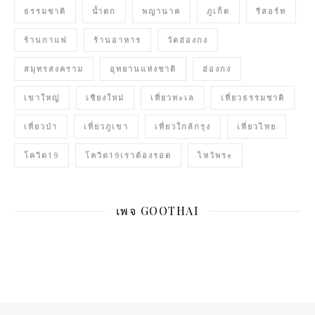
ธรรมชาติ
น้ำตก
พญานาค
ภูเก็ต
รีสอร์ท
ร้านกาแฟ
ร้านอาหาร
วัดฮ่องกง
สมุทรสงคราม
อุทยานแห่งชาติ
ฮ่องกง
เขาใหญ่
เชียงใหม่
เที่ยวทะเล
เที่ยวธรรมชาติ
เที่ยวป่า
เที่ยวภูเขา
เที่ยวใกล้กรุง
เที่ยวไทย
โควิด19
โควิด19เราต้องรอด
ไหว้พระ
เพจ GOOTHAI