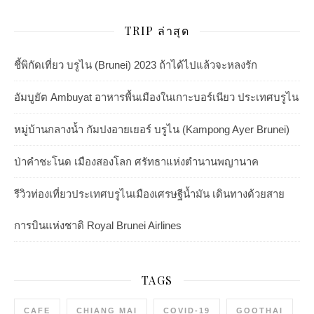
TRIP ล่าสุด
ชี้พิกัดเที่ยว บรูไน (Brunei) 2023 ถ้าได้ไปแล้วจะหลงรัก
อัมบูยัต Ambuyat อาหารพื้นเมืองในเกาะบอร์เนียว ประเทศบรูไน
หมู่บ้านกลางน้ำ กัมปงอายเยอร์ บรูไน (Kampong Ayer Brunei)
ป่าคำชะโนด เมืองสองโลก ศรัทธาแห่งตำนานพญานาค
รีวิวท่องเที่ยวประเทศบรูไนเมืองเศรษฐีน้ำมัน เดินทางด้วยสาย
การบินแห่งชาติ Royal Brunei Airlines
TAGS
CAFE
CHIANG MAI
COVID-19
GOOTHAI