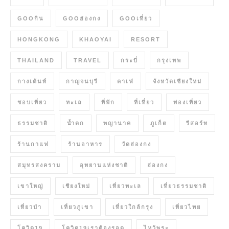
GOOกิน
GOOฮ่องกง
GOOเที่ยว
HONGKONG
KHAOYAI
RESORT
THAILAND
TRAVEL
กระบี่
กรุงเทพ
กางเต้นท์
กาญจนบุรี
คาเฟ่
จังหวัดเชียงใหม่
ชอบเที่ยว
ทะเล
ที่พัก
ที่เที่ยว
ท่องเที่ยว
ธรรมชาติ
น้ำตก
พญานาค
ภูเก็ต
รีสอร์ท
ร้านกาแฟ
ร้านอาหาร
วัดฮ่องกง
สมุทรสงคราม
อุทยานแห่งชาติ
ฮ่องกง
เขาใหญ่
เชียงใหม่
เที่ยวทะเล
เที่ยวธรรมชาติ
เที่ยวป่า
เที่ยวภูเขา
เที่ยวใกล้กรุง
เที่ยวไทย
โควิด19
โควิด19เราต้องรอด
ไหว้พระ