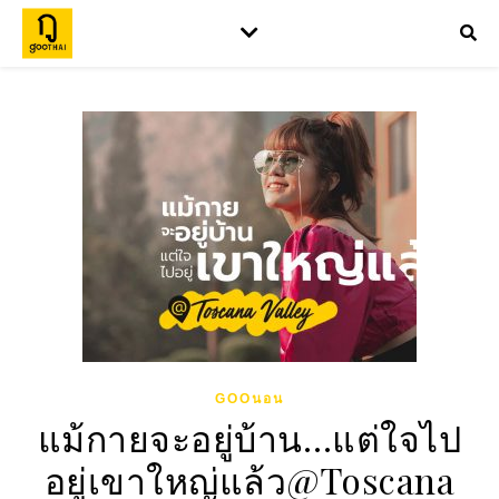
GOOนอน
แม้กายจะอยู่บ้าน…แต่ใจไป
อยู่เขาใหญ่แล้ว@Toscana