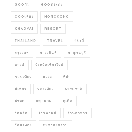
GOOกิน
GOOฮ่องกง
GOOเที่ยว
HONGKONG
KHAOYAI
RESORT
THAILAND
TRAVEL
กระบี่
กรุงเทพ
กางเต้นท์
กาญจนบุรี
คาเฟ่
จังหวัดเชียงใหม่
ชอบเที่ยว
ทะเล
ที่พัก
ที่เที่ยว
ท่องเที่ยว
ธรรมชาติ
น้ำตก
พญานาค
ภูเก็ต
รีสอร์ท
ร้านกาแฟ
ร้านอาหาร
วัดฮ่องกง
สมุทรสงคราม