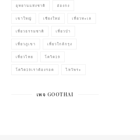
อุทยานแห่งชาติ
ฮ่องกง
เขาใหญ่
เชียงใหม่
เที่ยวทะเล
เที่ยวธรรมชาติ
เที่ยวป่า
เที่ยวภูเขา
เที่ยวใกล้กรุง
เที่ยวไทย
โควิด19
โควิด19เราต้องรอด
ไหว้พระ
เพจ GOOTHAI