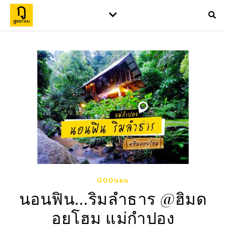
GOOนอน
นอนฟิน…ริมลำธาร @ฮิมด
อยโฮม แม่กำปอง