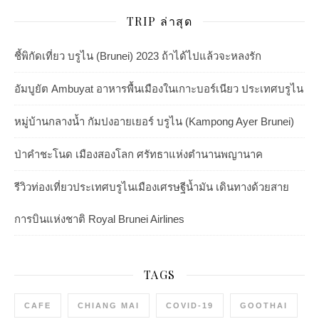
TRIP ล่าสุด
ชี้พิกัดเที่ยว บรูไน (Brunei) 2023 ถ้าได้ไปแล้วจะหลงรัก
อัมบูยัต Ambuyat อาหารพื้นเมืองในเกาะบอร์เนียว ประเทศบรูไน
หมู่บ้านกลางน้ำ กัมปงอายเยอร์ บรูไน (Kampong Ayer Brunei)
ป่าคำชะโนด เมืองสองโลก ศรัทธาแห่งตำนานพญานาค
รีวิวท่องเที่ยวประเทศบรูไนเมืองเศรษฐีน้ำมัน เดินทางด้วยสาย
การบินแห่งชาติ Royal Brunei Airlines
TAGS
CAFE
CHIANG MAI
COVID-19
GOOTHAI