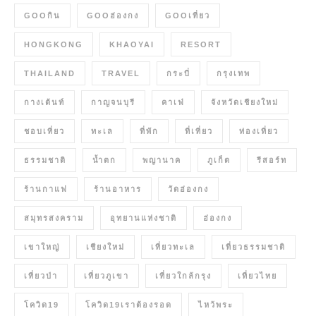
GOOกิน
GOOฮ่องกง
GOOเที่ยว
HONGKONG
KHAOYAI
RESORT
THAILAND
TRAVEL
กระบี่
กรุงเทพ
กางเต้นท์
กาญจนบุรี
คาเฟ่
จังหวัดเชียงใหม่
ชอบเที่ยว
ทะเล
ที่พัก
ที่เที่ยว
ท่องเที่ยว
ธรรมชาติ
น้ำตก
พญานาค
ภูเก็ต
รีสอร์ท
ร้านกาแฟ
ร้านอาหาร
วัดฮ่องกง
สมุทรสงคราม
อุทยานแห่งชาติ
ฮ่องกง
เขาใหญ่
เชียงใหม่
เที่ยวทะเล
เที่ยวธรรมชาติ
เที่ยวป่า
เที่ยวภูเขา
เที่ยวใกล้กรุง
เที่ยวไทย
โควิด19
โควิด19เราต้องรอด
ไหว้พระ