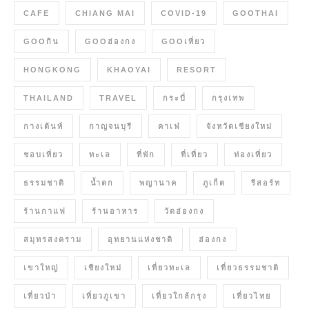
CAFE
CHIANG MAI
COVID-19
GOOTHAI
GOOกิน
GOOฮ่องกง
GOOเที่ยว
HONGKONG
KHAOYAI
RESORT
THAILAND
TRAVEL
กระบี่
กรุงเทพ
กางเต้นท์
กาญจนบุรี
คาเฟ่
จังหวัดเชียงใหม่
ชอบเที่ยว
ทะเล
ที่พัก
ที่เที่ยว
ท่องเที่ยว
ธรรมชาติ
น้ำตก
พญานาค
ภูเก็ต
รีสอร์ท
ร้านกาแฟ
ร้านอาหาร
วัดฮ่องกง
สมุทรสงคราม
อุทยานแห่งชาติ
ฮ่องกง
เขาใหญ่
เชียงใหม่
เที่ยวทะเล
เที่ยวธรรมชาติ
เที่ยวป่า
เที่ยวภูเขา
เที่ยวใกล้กรุง
เที่ยวไทย