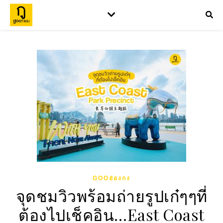
GOOฮ่องกง
จุดชมวิวพร้อมถ่ายรูปเก๋ๆๆที่
ต้องไปเช็คอิน…East Coast