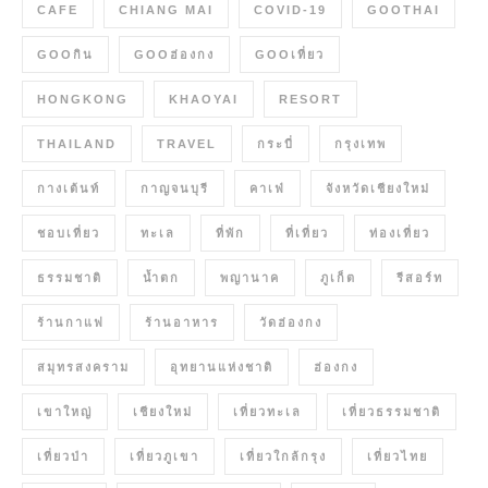
CAFE
CHIANG MAI
COVID-19
GOOTHAI
GOOกิน
GOOฮ่องกง
GOOเที่ยว
HONGKONG
KHAOYAI
RESORT
THAILAND
TRAVEL
กระบี่
กรุงเทพ
กางเต้นท์
กาญจนบุรี
คาเฟ่
จังหวัดเชียงใหม่
ชอบเที่ยว
ทะเล
ที่พัก
ที่เที่ยว
ท่องเที่ยว
ธรรมชาติ
น้ำตก
พญานาค
ภูเก็ต
รีสอร์ท
ร้านกาแฟ
ร้านอาหาร
วัดฮ่องกง
สมุทรสงคราม
อุทยานแห่งชาติ
ฮ่องกง
เขาใหญ่
เชียงใหม่
เที่ยวทะเล
เที่ยวธรรมชาติ
เที่ยวป่า
เที่ยวภูเขา
เที่ยวใกล้กรุง
เที่ยวไทย