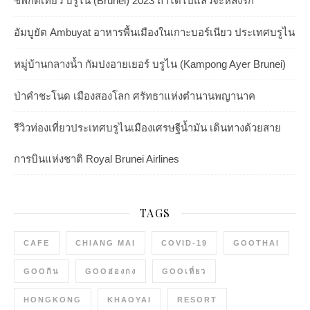
ชี้พิกัดเที่ยว บรูไน (Brunei) 2023 ถ้าได้ไปแล้วจะหลงรัก
อัมบูยัต Ambuyat อาหารพื้นเมืองในเกาะบอร์เนียว ประเทศบรูไน
หมู่บ้านกลางน้ำ กัมปงอายเยอร์ บรูไน (Kampong Ayer Brunei)
ป่าคำชะโนด เมืองสองโลก ศรัทธาแห่งตำนานพญานาค
รีวิวท่องเที่ยวประเทศบรูไนเมืองเศรษฐีน้ำมัน เดินทางด้วยสาย
การบินแห่งชาติ Royal Brunei Airlines
TAGS
CAFE
CHIANG MAI
COVID-19
GOOTHAI
GOOกิน
GOOฮ่องกง
GOOเที่ยว
HONGKONG
KHAOYAI
RESORT