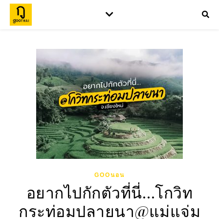
GOOนอน
อยากไปกักตัวที่นี่…โกวิท
กระท่อมปลายนา@แม่แจ่ม