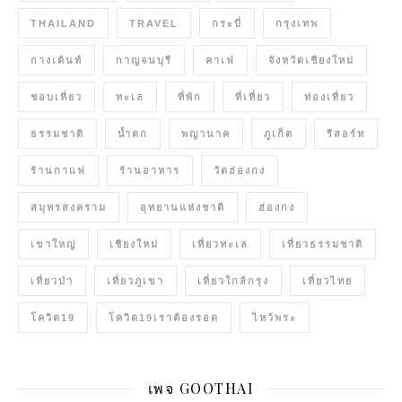
THAILAND
TRAVEL
กระบี่
กรุงเทพ
กางเต้นท์
กาญจนบุรี
คาเฟ่
จังหวัดเชียงใหม่
ชอบเที่ยว
ทะเล
ที่พัก
ที่เที่ยว
ท่องเที่ยว
ธรรมชาติ
น้ำตก
พญานาค
ภูเก็ต
รีสอร์ท
ร้านกาแฟ
ร้านอาหาร
วัดฮ่องกง
สมุทรสงคราม
อุทยานแห่งชาติ
ฮ่องกง
เขาใหญ่
เชียงใหม่
เที่ยวทะเล
เที่ยวธรรมชาติ
เที่ยวป่า
เที่ยวภูเขา
เที่ยวใกล้กรุง
เที่ยวไทย
โควิด19
โควิด19เราต้องรอด
ไหว้พระ
เพจ GOOTHAI