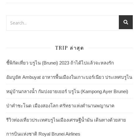
TRIP ล่าสุด
ชี้พิกัดเที่ยว บรูไน (Brunei) 2023 ถ้าได้ไปแล้วจะหลงรัก
อัมบูยัต Ambuyat อาหารพื้นเมืองในเกาะบอร์เนียว ประเทศบรูไน
หมู่บ้านกลางน้ำ กัมปงอายเยอร์ บรูไน (Kampong Ayer Brunei)
ป่าคำชะโนด เมืองสองโลก ศรัทธาแห่งตำนานพญานาค
รีวิวท่องเที่ยวประเทศบรูไนเมืองเศรษฐีน้ำมัน เดินทางด้วยสาย
การบินแห่งชาติ Royal Brunei Airlines