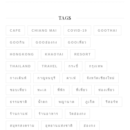
TAGS
CAFE
CHIANG MAI
COVID-19
GOOTHAI
GOOกิน
GOOฮ่องกง
GOOเที่ยว
HONGKONG
KHAOYAI
RESORT
THAILAND
TRAVEL
กระบี่
กรุงเทพ
กางเต้นท์
กาญจนบุรี
คาเฟ่
จังหวัดเชียงใหม่
ชอบเที่ยว
ทะเล
ที่พัก
ที่เที่ยว
ท่องเที่ยว
ธรรมชาติ
น้ำตก
พญานาค
ภูเก็ต
รีสอร์ท
ร้านกาแฟ
ร้านอาหาร
วัดฮ่องกง
สมุทรสงคราม
อุทยานแห่งชาติ
ฮ่องกง