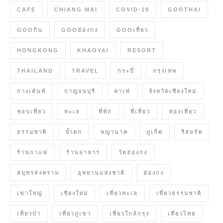
CAFE
CHIANG MAI
COVID-19
GOOTHAI
GOOกิน
GOOฮ่องกง
GOOเที่ยว
HONGKONG
KHAOYAI
RESORT
THAILAND
TRAVEL
กระบี่
กรุงเทพ
กางเต้นท์
กาญจนบุรี
คาเฟ่
จังหวัดเชียงใหม่
ชอบเที่ยว
ทะเล
ที่พัก
ที่เที่ยว
ท่องเที่ยว
ธรรมชาติ
น้ำตก
พญานาค
ภูเก็ต
รีสอร์ท
ร้านกาแฟ
ร้านอาหาร
วัดฮ่องกง
สมุทรสงคราม
อุทยานแห่งชาติ
ฮ่องกง
เขาใหญ่
เชียงใหม่
เที่ยวทะเล
เที่ยวธรรมชาติ
เที่ยวป่า
เที่ยวภูเขา
เที่ยวใกล้กรุง
เที่ยวไทย