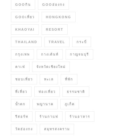
GOOกิน
GOOฮ่องกง
GOOเที่ยว
HONGKONG
KHAOYAI
RESORT
THAILAND
TRAVEL
กระบี่
กรุงเทพ
กางเต้นท์
กาญจนบุรี
คาเฟ่
จังหวัดเชียงใหม่
ชอบเที่ยว
ทะเล
ที่พัก
ที่เที่ยว
ท่องเที่ยว
ธรรมชาติ
น้ำตก
พญานาค
ภูเก็ต
รีสอร์ท
ร้านกาแฟ
ร้านอาหาร
วัดฮ่องกง
สมุทรสงคราม