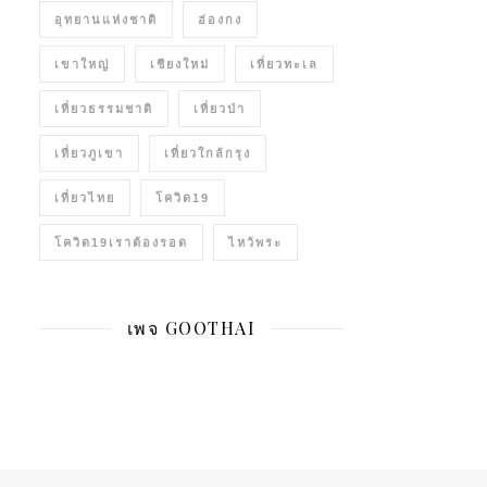
อุทยานแห่งชาติ
ฮ่องกง
เขาใหญ่
เชียงใหม่
เที่ยวทะเล
เที่ยวธรรมชาติ
เที่ยวป่า
เที่ยวภูเขา
เที่ยวใกล้กรุง
เที่ยวไทย
โควิด19
โควิด19เราต้องรอด
ไหว้พระ
เพจ GOOTHAI