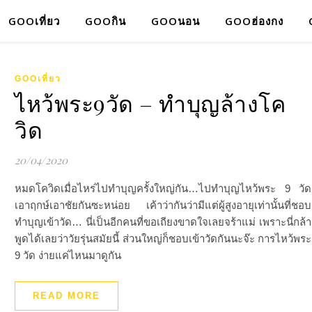
GOOเที่ยว
GOOกิน
GOOนอน
GOOฮ่องกง
GOOเที่ยว
ไหว้พระ9วัด – ทำบุญล้างโค
วิด
20/04/2020
หมดโควิดเมื่อไหร่ไปทำบุญครั้งใหญ่กัน…ไปทำบุญไหว้พระ 9 วัด
เอาฤกษ์เอาชัยกันซะหน่อย เค้าว่ากันว่ามีแต่ผู้สูงอายุเท่านั้นที่ชอบ
ทำบุญเข้าวัด… นี่เป็นอีกคนที่ขอเถียงขาดใจเลยจร้าแม่ เพราะนี่กล้า
พูดได้เลยว่าวัยรุ่นสมัยนี้ ส่วนใหญ่ก็ชอบเข้าวัดกันนะจ๊ะ การไหว้พระ
9 วัด ง่ายแค่ไหนมาดูกัน
READ MORE