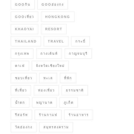
GOOกิน
GOOฮ่องกง
GOOเที่ยว
HONGKONG
KHAOYAI
RESORT
THAILAND
TRAVEL
กระบี่
กรุงเทพ
กางเต้นท์
กาญจนบุรี
คาเฟ่
จังหวัดเชียงใหม่
ชอบเที่ยว
ทะเล
ที่พัก
ที่เที่ยว
ท่องเที่ยว
ธรรมชาติ
น้ำตก
พญานาค
ภูเก็ต
รีสอร์ท
ร้านกาแฟ
ร้านอาหาร
วัดฮ่องกง
สมุทรสงคราม