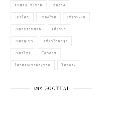
อุทยานแห่งชาติ
ฮ่องกง
เขาใหญ่
เชียงใหม่
เที่ยวทะเล
เที่ยวธรรมชาติ
เที่ยวป่า
เที่ยวภูเขา
เที่ยวใกล้กรุง
เที่ยวไทย
โควิด19
โควิด19เราต้องรอด
ไหว้พระ
เพจ GOOTHAI