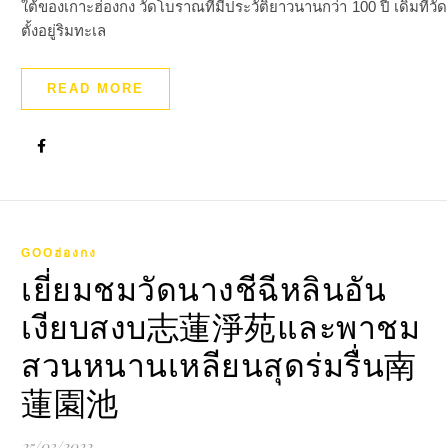
ใต้ของเกาะฮ่องกง วัดโบราณที่มีประวัติยาวนานกว่า 100 ปี เดิมทีวัด
ตั้งอยู่ริมทะเล
READ MORE
GOOฮ่องกง
เยี่ยมชมวัดนางชีฉีหลินอัน
เงียบสงบ志蓮淨苑และพาชม
สวนหนานเหลียนสุดร่มรื่น南
蓮園池
25/03/2022