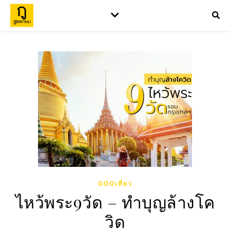
GOOเที่ยว
ไหว้พระ9วัด – ทำบุญล้างโค
วิด