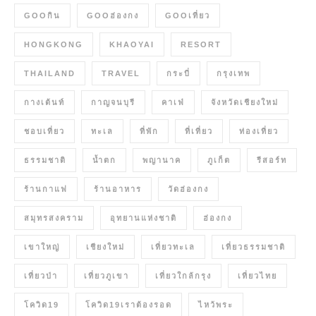
GOOกิน
GOOฮ่องกง
GOOเที่ยว
HONGKONG
KHAOYAI
RESORT
THAILAND
TRAVEL
กระบี่
กรุงเทพ
กางเต้นท์
กาญจนบุรี
คาเฟ่
จังหวัดเชียงใหม่
ชอบเที่ยว
ทะเล
ที่พัก
ที่เที่ยว
ท่องเที่ยว
ธรรมชาติ
น้ำตก
พญานาค
ภูเก็ต
รีสอร์ท
ร้านกาแฟ
ร้านอาหาร
วัดฮ่องกง
สมุทรสงคราม
อุทยานแห่งชาติ
ฮ่องกง
เขาใหญ่
เชียงใหม่
เที่ยวทะเล
เที่ยวธรรมชาติ
เที่ยวป่า
เที่ยวภูเขา
เที่ยวใกล้กรุง
เที่ยวไทย
โควิด19
โควิด19เราต้องรอด
ไหว้พระ