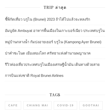
TRIP ล่าสุด
ชี้พิกัดเที่ยว บรูไน (Brunei) 2023 ถ้าได้ไปแล้วจะหลงรัก
อัมบูยัต Ambuyat อาหารพื้นเมืองในเกาะบอร์เนียว ประเทศบรูไน
หมู่บ้านกลางน้ำ กัมปงอายเยอร์ บรูไน (Kampong Ayer Brunei)
ป่าคำชะโนด เมืองสองโลก ศรัทธาแห่งตำนานพญานาค
รีวิวท่องเที่ยวประเทศบรูไนเมืองเศรษฐีน้ำมัน เดินทางด้วยสาย
การบินแห่งชาติ Royal Brunei Airlines
TAGS
CAFE
CHIANG MAI
COVID-19
GOOTHAI