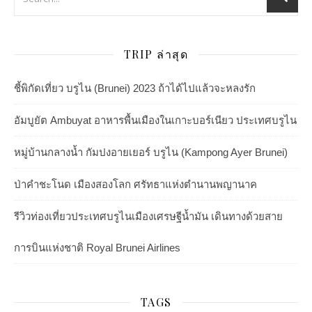
TRIP ล่าสุด
ชี้พิกัดเที่ยว บรูไน (Brunei) 2023 ถ้าได้ไปแล้วจะหลงรัก
อัมบูยัต Ambuyat อาหารพื้นเมืองในเกาะบอร์เนียว ประเทศบรูไน
หมู่บ้านกลางน้ำ กัมปงอายเยอร์ บรูไน (Kampong Ayer Brunei)
ป่าคำชะโนด เมืองสองโลก ศรัทธาแห่งตำนานพญานาค
รีวิวท่องเที่ยวประเทศบรูไนเมืองเศรษฐีน้ำมัน เดินทางด้วยสาย
การบินแห่งชาติ Royal Brunei Airlines
TAGS