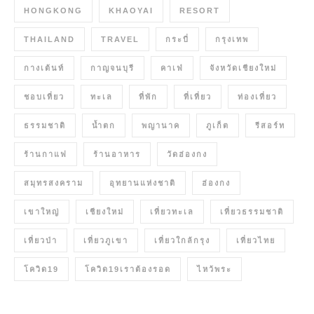
HONGKONG
KHAOYAI
RESORT
THAILAND
TRAVEL
กระบี่
กรุงเทพ
กางเต้นท์
กาญจนบุรี
คาเฟ่
จังหวัดเชียงใหม่
ชอบเที่ยว
ทะเล
ที่พัก
ที่เที่ยว
ท่องเที่ยว
ธรรมชาติ
น้ำตก
พญานาค
ภูเก็ต
รีสอร์ท
ร้านกาแฟ
ร้านอาหาร
วัดฮ่องกง
สมุทรสงคราม
อุทยานแห่งชาติ
ฮ่องกง
เขาใหญ่
เชียงใหม่
เที่ยวทะเล
เที่ยวธรรมชาติ
เที่ยวป่า
เที่ยวภูเขา
เที่ยวใกล้กรุง
เที่ยวไทย
โควิด19
โควิด19เราต้องรอด
ไหว้พระ