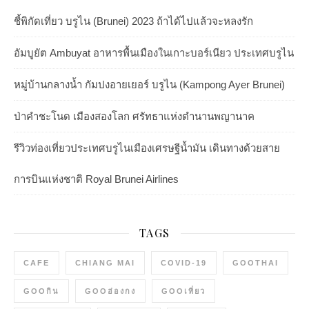
ชี้พิกัดเที่ยว บรูไน (Brunei) 2023 ถ้าได้ไปแล้วจะหลงรัก
อัมบูยัต Ambuyat อาหารพื้นเมืองในเกาะบอร์เนียว ประเทศบรูไน
หมู่บ้านกลางน้ำ กัมปงอายเยอร์ บรูไน (Kampong Ayer Brunei)
ป่าคำชะโนด เมืองสองโลก ศรัทธาแห่งตำนานพญานาค
รีวิวท่องเที่ยวประเทศบรูไนเมืองเศรษฐีน้ำมัน เดินทางด้วยสาย
การบินแห่งชาติ Royal Brunei Airlines
TAGS
CAFE
CHIANG MAI
COVID-19
GOOTHAI
GOOกิน
GOOฮ่องกง
GOOเที่ยว