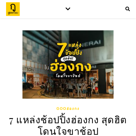
GOOฮ่องกง
7 แหล่งช้อปปิ้งฮ่องกง สุดฮิต
โดนใจขาช้อป