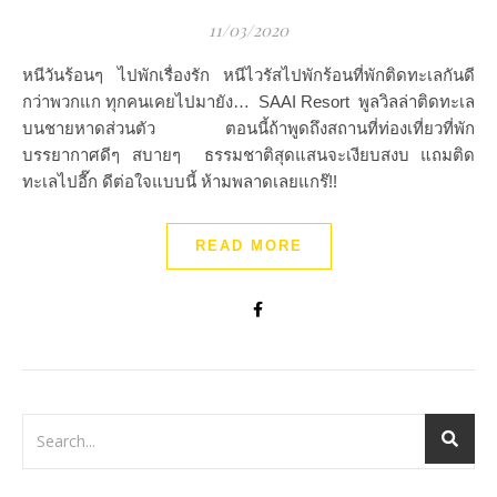
11/03/2020
หนีวันร้อนๆ ไปพักเรื่องรัก หนีไวรัสไปพักร้อนที่พักติดทะเลกันดี
กว่าพวกแก ทุกคนเคยไปมายัง… SAAI Resort พูลวิลล่าติดทะเล
บนชายหาดส่วนตัว ตอนนี้ถ้าพูดถึงสถานที่ท่องเที่ยวที่พัก
บรรยากาศดีๆ สบายๆ ธรรมชาติสุดแสนจะเงียบสงบ แถมติด
ทะเลไปอี๊ก ดีต่อใจแบบนี้ ห้ามพลาดเลยแกร๊!!
READ MORE