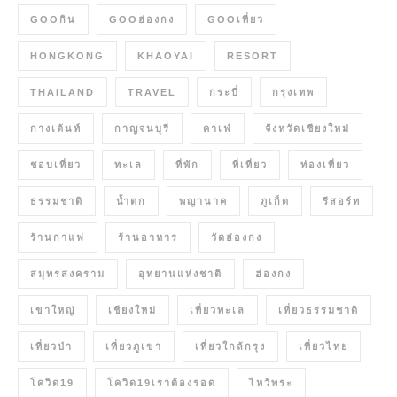
GOOกิน
GOOฮ่องกง
GOOเที่ยว
HONGKONG
KHAOYAI
RESORT
THAILAND
TRAVEL
กระบี่
กรุงเทพ
กางเต้นท์
กาญจนบุรี
คาเฟ่
จังหวัดเชียงใหม่
ชอบเที่ยว
ทะเล
ที่พัก
ที่เที่ยว
ท่องเที่ยว
ธรรมชาติ
น้ำตก
พญานาค
ภูเก็ต
รีสอร์ท
ร้านกาแฟ
ร้านอาหาร
วัดฮ่องกง
สมุทรสงคราม
อุทยานแห่งชาติ
ฮ่องกง
เขาใหญ่
เชียงใหม่
เที่ยวทะเล
เที่ยวธรรมชาติ
เที่ยวป่า
เที่ยวภูเขา
เที่ยวใกล้กรุง
เที่ยวไทย
โควิด19
โควิด19เราต้องรอด
ไหว้พระ