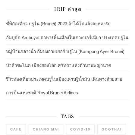
TRIP ล่าสุด
ชี้พิกัดเที่ยว บรูไน (Brunei) 2023 ถ้าได้ไปแล้วจะหลงรัก
อัมบูยัต Ambuyat อาหารพื้นเมืองในเกาะบอร์เนียว ประเทศบรูไน
หมู่บ้านกลางน้ำ กัมปงอายเยอร์ บรูไน (Kampong Ayer Brunei)
ป่าคำชะโนด เมืองสองโลก ศรัทธาแห่งตำนานพญานาค
รีวิวท่องเที่ยวประเทศบรูไนเมืองเศรษฐีน้ำมัน เดินทางด้วยสาย
การบินแห่งชาติ Royal Brunei Airlines
TAGS
CAFE
CHIANG MAI
COVID-19
GOOTHAI