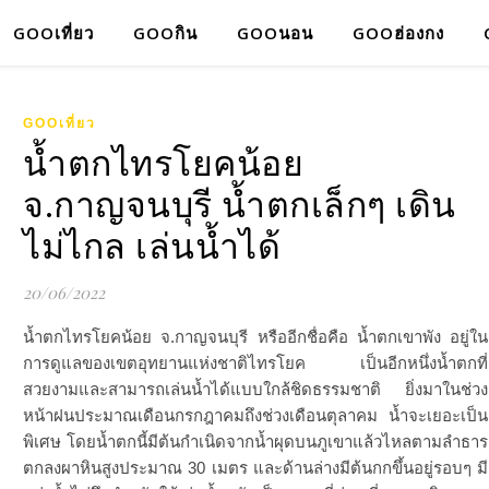
GOOเที่ยว
GOOกิน
GOOนอน
GOOฮ่องกง
GOOเที่ยว
น้ำตกไทรโยคน้อย
จ.กาญจนบุรี น้ำตกเล็กๆ เดิน
ไม่ไกล เล่นน้ำได้
20/06/2022
น้ำตกไทรโยคน้อย จ.กาญจนบุรี หรืออีกชื่อคือ น้ำตกเขาพัง อยู่ใน
การดูแลของเขตอุทยานแห่งชาติไทรโยค เป็นอีกหนึ่งน้ำตกที่
สวยงามและสามารถเล่นน้ำได้แบบใกล้ชิดธรรมชาติ ยิ่งมาในช่วง
หน้าฝนประมาณเดือนกรกฎาคมถึงช่วงเดือนตุลาคม น้ำจะเยอะเป็น
พิเศษ โดยน้ำตกนี้มีต้นกำเนิดจากน้ำผุดบนภูเขาแล้วไหลตามลำธาร
ตกลงผาหินสูงประมาณ 30 เมตร และด้านล่างมีต้นกกขึ้นอยู่รอบๆ มี