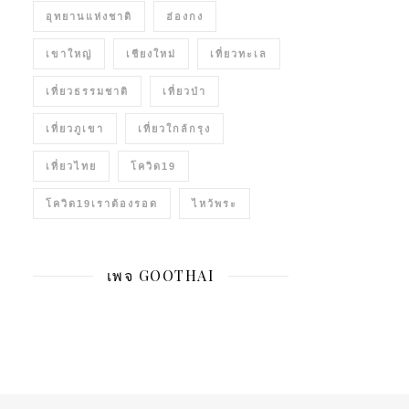
อุทยานแห่งชาติ
ฮ่องกง
เขาใหญ่
เชียงใหม่
เที่ยวทะเล
เที่ยวธรรมชาติ
เที่ยวป่า
เที่ยวภูเขา
เที่ยวใกล้กรุง
เที่ยวไทย
โควิด19
โควิด19เราต้องรอด
ไหว้พระ
เพจ GOOTHAI