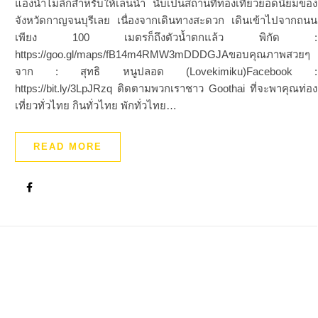
แอ่งน้ำไม่ลึกสำหรับให้เล่นน้ำ นับเป็นสถานที่ท่องเที่ยวยอดนิยมของ
จังหวัดกาญจนบุรีเลย เนื่องจากเดินทางสะดวก เดินเข้าไปจากถนน
เพียง 100 เมตรก็ถึงตัวน้ำตกแล้ว พิกัด :
https://goo.gl/maps/fB14m4RMW3mDDDGJAขอบคุณภาพสวยๆ
จาก : สุทธิ หนูปลอด (Lovekimiku)Facebook :
https://bit.ly/3LpJRzq ติดตามพวกเราชาว Goothai ที่จะพาคุณท่อง
เที่ยวทั่วไทย กินทั่วไทย พักทั่วไทย…
READ MORE