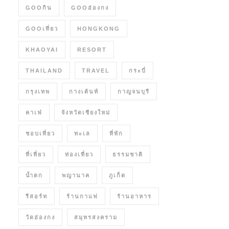
GOOกิน
GOOฮ่องกง
GOOเที่ยว
HONGKONG
KHAOYAI
RESORT
THAILAND
TRAVEL
กระบี่
กรุงเทพ
กางเต้นท์
กาญจนบุรี
คาเฟ่
จังหวัดเชียงใหม่
ชอบเที่ยว
ทะเล
ที่พัก
ที่เที่ยว
ท่องเที่ยว
ธรรมชาติ
น้ำตก
พญานาค
ภูเก็ต
รีสอร์ท
ร้านกาแฟ
ร้านอาหาร
วัดฮ่องกง
สมุทรสงคราม