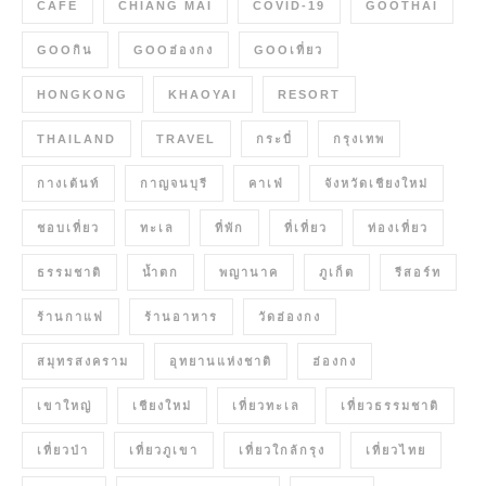
CAFE
CHIANG MAI
COVID-19
GOOTHAI
GOOกิน
GOOฮ่องกง
GOOเที่ยว
HONGKONG
KHAOYAI
RESORT
THAILAND
TRAVEL
กระบี่
กรุงเทพ
กางเต้นท์
กาญจนบุรี
คาเฟ่
จังหวัดเชียงใหม่
ชอบเที่ยว
ทะเล
ที่พัก
ที่เที่ยว
ท่องเที่ยว
ธรรมชาติ
น้ำตก
พญานาค
ภูเก็ต
รีสอร์ท
ร้านกาแฟ
ร้านอาหาร
วัดฮ่องกง
สมุทรสงคราม
อุทยานแห่งชาติ
ฮ่องกง
เขาใหญ่
เชียงใหม่
เที่ยวทะเล
เที่ยวธรรมชาติ
เที่ยวป่า
เที่ยวภูเขา
เที่ยวใกล้กรุง
เที่ยวไทย