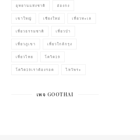
อุทยานแห่งชาติ
ฮ่องกง
เขาใหญ่
เชียงใหม่
เที่ยวทะเล
เที่ยวธรรมชาติ
เที่ยวป่า
เที่ยวภูเขา
เที่ยวใกล้กรุง
เที่ยวไทย
โควิด19
โควิด19เราต้องรอด
ไหว้พระ
เพจ GOOTHAI