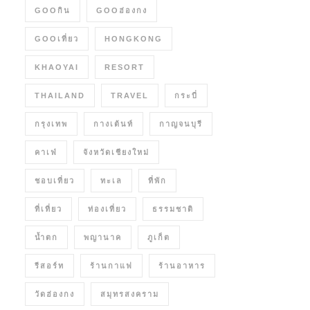
GOOกิน
GOOฮ่องกง
GOOเที่ยว
HONGKONG
KHAOYAI
RESORT
THAILAND
TRAVEL
กระบี่
กรุงเทพ
กางเต้นท์
กาญจนบุรี
คาเฟ่
จังหวัดเชียงใหม่
ชอบเที่ยว
ทะเล
ที่พัก
ที่เที่ยว
ท่องเที่ยว
ธรรมชาติ
น้ำตก
พญานาค
ภูเก็ต
รีสอร์ท
ร้านกาแฟ
ร้านอาหาร
วัดฮ่องกง
สมุทรสงคราม