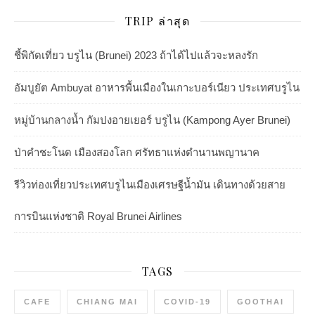
TRIP ล่าสุด
ชี้พิกัดเที่ยว บรูไน (Brunei) 2023 ถ้าได้ไปแล้วจะหลงรัก
อัมบูยัต Ambuyat อาหารพื้นเมืองในเกาะบอร์เนียว ประเทศบรูไน
หมู่บ้านกลางน้ำ กัมปงอายเยอร์ บรูไน (Kampong Ayer Brunei)
ป่าคำชะโนด เมืองสองโลก ศรัทธาแห่งตำนานพญานาค
รีวิวท่องเที่ยวประเทศบรูไนเมืองเศรษฐีน้ำมัน เดินทางด้วยสาย
การบินแห่งชาติ Royal Brunei Airlines
TAGS
CAFE
CHIANG MAI
COVID-19
GOOTHAI