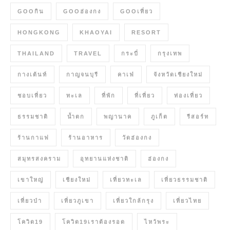
GOOกิน
GOOฮ่องกง
GOOเที่ยว
HONGKONG
KHAOYAI
RESORT
THAILAND
TRAVEL
กระบี่
กรุงเทพ
กางเต้นท์
กาญจนบุรี
คาเฟ่
จังหวัดเชียงใหม่
ชอบเที่ยว
ทะเล
ที่พัก
ที่เที่ยว
ท่องเที่ยว
ธรรมชาติ
น้ำตก
พญานาค
ภูเก็ต
รีสอร์ท
ร้านกาแฟ
ร้านอาหาร
วัดฮ่องกง
สมุทรสงคราม
อุทยานแห่งชาติ
ฮ่องกง
เขาใหญ่
เชียงใหม่
เที่ยวทะเล
เที่ยวธรรมชาติ
เที่ยวป่า
เที่ยวภูเขา
เที่ยวใกล้กรุง
เที่ยวไทย
โควิด19
โควิด19เราต้องรอด
ไหว้พระ