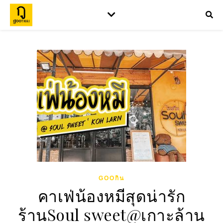
GOOกิน
คาเฟ่น้องหมีสุดน่ารัก
ร้านSoul sweet@เกาะล้าน