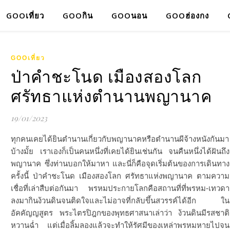
GOOเที่ยว
GOOกิน
GOOนอน
GOOฮ่องกง
GOOเที่ยว
ป่าคำชะโนด เมืองสองโลก
ศรัทธาแห่งตำนานพญานาค
19/01/2023
ทุกคนเคยได้ยินตำนานเกี่ยวกับพญานาคหรือตำนานผีจ้างหนังกันมา
บ้างมั้ย เราเองก็เป็นคนหนึ่งที่เคยได้ยินเช่นกัน จนคืนหนึ่งได้ฝันถึง
พญานาค ซึ่งท่านบอกให้มาหา และนี่ก็คือจุดเริ่มต้นของการเดินทาง
ครั้งนี้ ป่าคำชะโนด เมืองสองโลก ศรัทธาแห่งพญานาค ตามความ
เชื่อที่เล่าสืบต่อกันมา พรหมประกายโลกคือสถานที่ที่พรหม-เทวดา
ลงมากินง้วนดินจนติดใจและไม่อาจที่กลับขึ้นสวรรค์ได้อีก ใน
อัคคัญญสูตร พระไตรปิฎกของพุทธศาสนาเล่าว่า ง้วนดินมีรสชาติ
หวานฉ่ำ แต่เมื่อลิ้มลองแล้วจะทำให้รัศมีของเหล่าพรหมหายไปจน