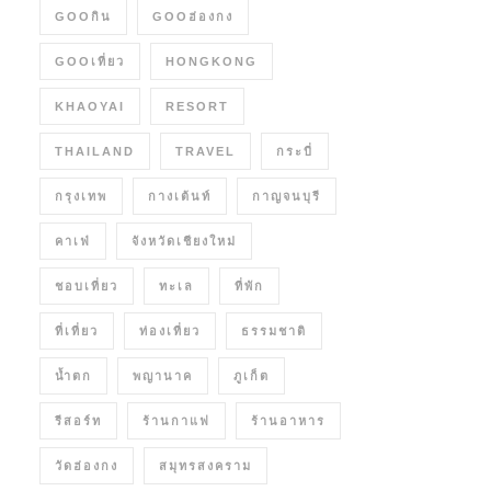
GOOกิน
GOOฮ่องกง
GOOเที่ยว
HONGKONG
KHAOYAI
RESORT
THAILAND
TRAVEL
กระบี่
กรุงเทพ
กางเต้นท์
กาญจนบุรี
คาเฟ่
จังหวัดเชียงใหม่
ชอบเที่ยว
ทะเล
ที่พัก
ที่เที่ยว
ท่องเที่ยว
ธรรมชาติ
น้ำตก
พญานาค
ภูเก็ต
รีสอร์ท
ร้านกาแฟ
ร้านอาหาร
วัดฮ่องกง
สมุทรสงคราม