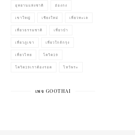
อุทยานแห่งชาติ
ฮ่องกง
เขาใหญ่
เชียงใหม่
เที่ยวทะเล
เที่ยวธรรมชาติ
เที่ยวป่า
เที่ยวภูเขา
เที่ยวใกล้กรุง
เที่ยวไทย
โควิด19
โควิด19เราต้องรอด
ไหว้พระ
เพจ GOOTHAI