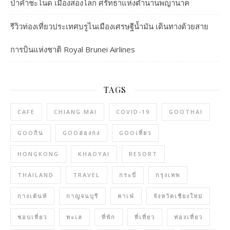
ป่าคำชะโนด เมืองสองโลก ศรัทธาแห่งตำนานพญานาค
รีวิวท่องเที่ยวประเทศบรูไนเมืองเศรษฐีน้ำมัน เดินทางด้วยสาย
การบินแห่งชาติ Royal Brunei Airlines
TAGS
CAFE
CHIANG MAI
COVID-19
GOOTHAI
GOOกิน
GOOฮ่องกง
GOOเที่ยว
HONGKONG
KHAOYAI
RESORT
THAILAND
TRAVEL
กระบี่
กรุงเทพ
กางเต้นท์
กาญจนบุรี
คาเฟ่
จังหวัดเชียงใหม่
ชอบเที่ยว
ทะเล
ที่พัก
ที่เที่ยว
ท่องเที่ยว