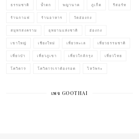
ธรรมชาติ
น้ำตก
พญานาค
ภูเก็ต
รีสอร์ท
ร้านกาแฟ
ร้านอาหาร
วัดฮ่องกง
สมุทรสงคราม
อุทยานแห่งชาติ
ฮ่องกง
เขาใหญ่
เชียงใหม่
เที่ยวทะเล
เที่ยวธรรมชาติ
เที่ยวป่า
เที่ยวภูเขา
เที่ยวใกล้กรุง
เที่ยวไทย
โควิด19
โควิด19เราต้องรอด
ไหว้พระ
เพจ GOOTHAI