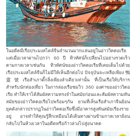
ในอดีตมีเรือประมงสไตล์จีนจำนวนมากแล่นอยู่ในอ่าววิคตอเรีย
แต่เมื่อเวลาผ่านไปกว่า 60 ปี ทิวทัศน์ก็เปลี่ยนไปอย่างรวดเร็ว
ตามกาลเวลาเช่นกัน ทิวทัศน์ของอ่าววิคตอเรียที่เคยเต็มไปด้วย
เรือประมงสไตล์จีนก็ไม่มีให้เห็นอีกต่อไป ปัจจุบันจะเหลือเพียง 鴨
靈號เรือสำเภาดั๊กลิ่งเพียงลำเดียวเท่านั้น ที่เป็นเรือให้บริการ
สำหรับนักท่องเที่ยว ในการล่องเรือชมวิว 360 องศาของอ่าววิตอ
เรีย ทำให้เราได้สัมผัสความทรงจำในสมัยก่อนและสัมผัสความทัน
สมัยของอ่าววิคตอเรียไปพร้อมๆกัน ยามที่เห็นเรือสำเภาจีนย้อน
ยุคดังกล่าวปรากฏในอ่าววิคตอเรียซึ่งมีอาคารสูงทันสมัยเรียงราย
อยู่ อาจทำให้คุณรู้สึกเหมือนได้เดินทางผ่านข้ามกาลเวลาย้อน
กลับไปในห้วงเวลาในอดีตหรือก้าวล่วงไปสู่อนาคต