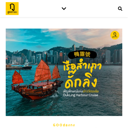
GOOฮ่องกง