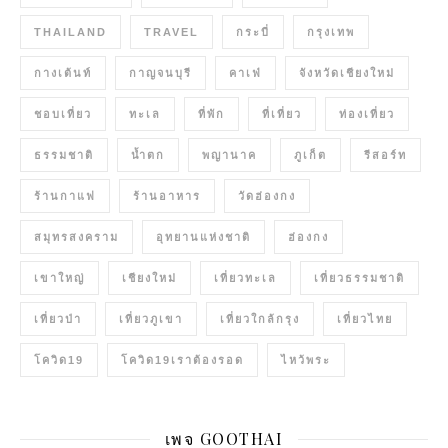
THAILAND
TRAVEL
กระบี่
กรุงเทพ
กางเต้นท์
กาญจนบุรี
คาเฟ่
จังหวัดเชียงใหม่
ชอบเที่ยว
ทะเล
ที่พัก
ที่เที่ยว
ท่องเที่ยว
ธรรมชาติ
น้ำตก
พญานาค
ภูเก็ต
รีสอร์ท
ร้านกาแฟ
ร้านอาหาร
วัดฮ่องกง
สมุทรสงคราม
อุทยานแห่งชาติ
ฮ่องกง
เขาใหญ่
เชียงใหม่
เที่ยวทะเล
เที่ยวธรรมชาติ
เที่ยวป่า
เที่ยวภูเขา
เที่ยวใกล้กรุง
เที่ยวไทย
โควิด19
โควิด19เราต้องรอด
ไหว้พระ
เพจ GOOTHAI