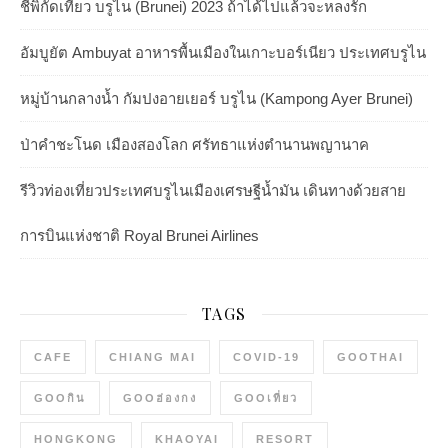
ชี้พิกัดเที่ยว บรูไน (Brunei) 2023 ถ้าได้ไปแล้วจะหลงรัก
อัมบูยัต Ambuyat อาหารพื้นเมืองในเกาะบอร์เนียว ประเทศบรูไน
หมู่บ้านกลางน้ำ กัมปงอายเยอร์ บรูไน (Kampong Ayer Brunei)
ป่าคำชะโนด เมืองสองโลก ศรัทธาแห่งตำนานพญานาค
รีวิวท่องเที่ยวประเทศบรูไนเมืองเศรษฐีน้ำมัน เดินทางด้วยสาย
การบินแห่งชาติ Royal Brunei Airlines
TAGS
CAFE
CHIANG MAI
COVID-19
GOOTHAI
GOOกิน
GOOฮ่องกง
GOOเที่ยว
HONGKONG
KHAOYAI
RESORT