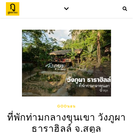
GOOนอน
ที่พักท่ามกลางขุนเขา วังภูผา
ธาราฮิลล์ จ.สตูล